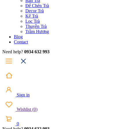
Bàn Trà
Đế Chén Trà
Decor Trà
Kệ Trà
Lọc Trà
Thuyền Trà
Trầm Hương
Blog
Contact
Need help?
0934 632 993
Sign in
Wishlist
(
0
)
0
Need help?
0934 632 993