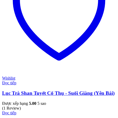
Wishlist
Đọc tiếp
Lục Trà Shan Tuyết Cổ Thụ - Suối Giàng (Yên Bái)
Được xếp hạng
5.00
5 sao
(1 Review)
Đọc tiếp