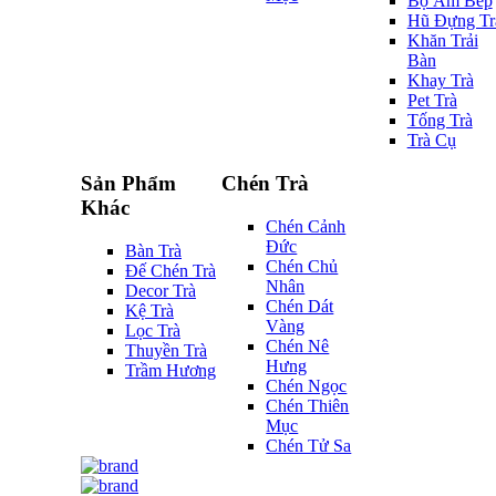
Bộ Ấm Bếp
Hũ Đựng Tr
Khăn Trải
Bàn
Khay Trà
Pet Trà
Tống Trà
Trà Cụ
Sản Phẩm
Chén Trà
Khác
Chén Cảnh
Đức
Bàn Trà
Chén Chủ
Đế Chén Trà
Nhân
Decor Trà
Chén Dát
Kệ Trà
Vàng
Lọc Trà
Chén Nê
Thuyền Trà
Hưng
Trầm Hương
Chén Ngọc
Chén Thiên
Mục
Chén Tử Sa