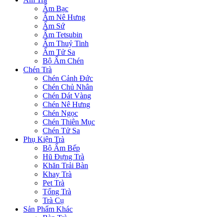
Ấm Bạc
Ấm Nê Hưng
Ấm Sứ
Ấm Tetsubin
Ấm Thuỷ Tinh
Ấm Tử Sa
Bộ Ấm Chén
Chén Trà
Chén Cảnh Đức
Chén Chủ Nhân
Chén Dát Vàng
Chén Nê Hưng
Chén Ngọc
Chén Thiên Mục
Chén Tử Sa
Phụ Kiện Trà
Bộ Ấm Bếp
Hũ Đựng Trà
Khăn Trải Bàn
Khay Trà
Pet Trà
Tống Trà
Trà Cụ
Sản Phẩm Khác