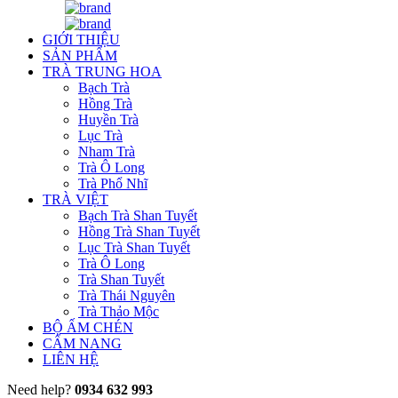
GIỚI THIỆU
SẢN PHẨM
TRÀ TRUNG HOA
Bạch Trà
Hồng Trà
Huyền Trà
Lục Trà
Nham Trà
Trà Ô Long
Trà Phổ Nhĩ
TRÀ VIỆT
Bạch Trà Shan Tuyết
Hồng Trà Shan Tuyết
Lục Trà Shan Tuyết
Trà Ô Long
Trà Shan Tuyết
Trà Thái Nguyên
Trà Thảo Mộc
BỘ ẤM CHÉN
CẨM NANG
LIÊN HỆ
Need help?
0934 632 993