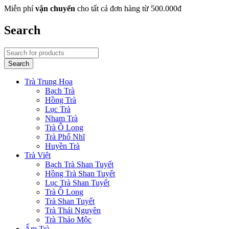
Miễn phí
vận chuyển
cho tất cả đơn hàng từ 500.000đ
Search
Trà Trung Hoa
Bạch Trà
Hồng Trà
Lục Trà
Nham Trà
Trà Ô Long
Trà Phổ Nhĩ
Huyền Trà
Trà Việt
Bạch Trà Shan Tuyết
Hồng Trà Shan Tuyết
Lục Trà Shan Tuyết
Trà Ô Long
Trà Shan Tuyết
Trà Thái Nguyên
Trà Thảo Mộc
Ấm Trà