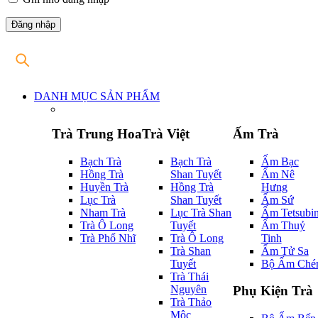
DANH MỤC SẢN PHẨM
Trà Trung Hoa
Trà Việt
Ấm Trà
Bạch Trà
Bạch Trà
Ấm Bạc
Hồng Trà
Shan Tuyết
Ấm Nê
Huyền Trà
Hồng Trà
Hưng
Lục Trà
Shan Tuyết
Ấm Sứ
Nham Trà
Lục Trà Shan
Ấm Tetsubi
Trà Ô Long
Tuyết
Ấm Thuỷ
Trà Phổ Nhĩ
Trà Ô Long
Tinh
Trà Shan
Ấm Tử Sa
Tuyết
Bộ Ấm Ché
Trà Thái
Nguyên
Phụ Kiện Trà
Trà Thảo
Mộc