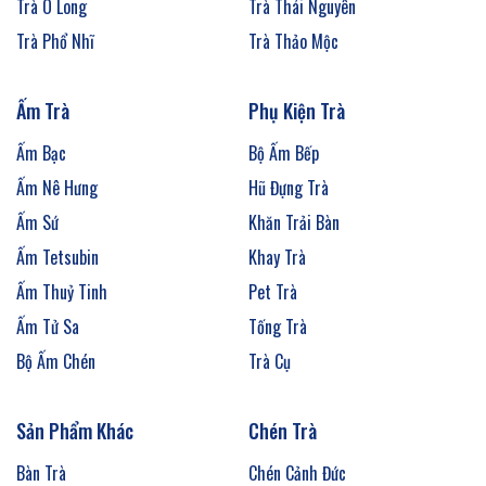
Trà Ô Long
Trà Thái Nguyên
Trà Phổ Nhĩ
Trà Thảo Mộc
Ấm Trà
Phụ Kiện Trà
Ấm Bạc
Bộ Ấm Bếp
Ấm Nê Hưng
Hũ Đựng Trà
Ấm Sứ
Khăn Trải Bàn
Ấm Tetsubin
Khay Trà
Ấm Thuỷ Tinh
Pet Trà
Ấm Tử Sa
Tống Trà
Bộ Ấm Chén
Trà Cụ
Sản Phẩm Khác
Chén Trà
Bàn Trà
Chén Cảnh Đức