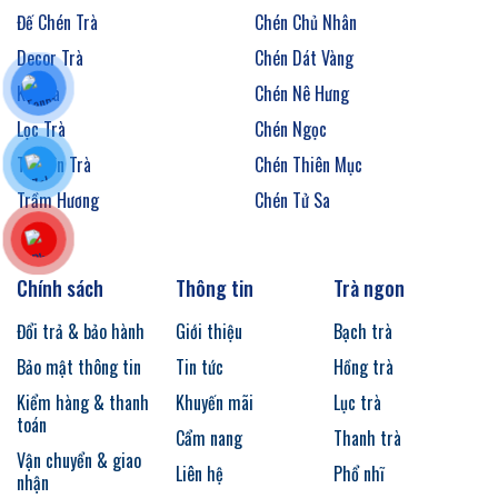
Đế Chén Trà
Chén Chủ Nhân
Decor Trà
Chén Dát Vàng
Kệ Trà
Chén Nê Hưng
Lọc Trà
Chén Ngọc
Thuyền Trà
Chén Thiên Mục
Trầm Hương
Chén Tử Sa
Chính sách
Thông tin
Trà ngon
Đổi trả & bảo hành
Giới thiệu
Bạch trà
Bảo mật thông tin
Tin tức
Hồng trà
Kiểm hàng & thanh
Khuyến mãi
Lục trà
toán
Cẩm nang
Thanh trà
Vận chuyển & giao
Liên hệ
Phổ nhĩ
nhận