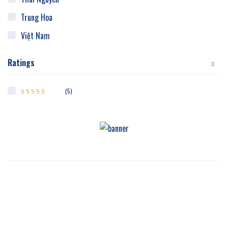
Trung Hoa
Việt Nam
Ratings
(5)
Được xếp hạng
5
5 sao