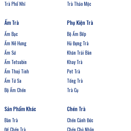
Trà Phổ Nhĩ
Trà Thảo Mộc
Ấm Trà
Phụ Kiện Trà
Ấm Bạc
Bộ Ấm Bếp
Ấm Nê Hưng
Hũ Đựng Trà
Ấm Sứ
Khăn Trải Bàn
Ấm Tetsubin
Khay Trà
Ấm Thuỷ Tinh
Pet Trà
Ấm Tử Sa
Tống Trà
Bộ Ấm Chén
Trà Cụ
Sản Phẩm Khác
Chén Trà
Bàn Trà
Chén Cảnh Đức
Đế Chén Trà
Chén Chủ Nhân