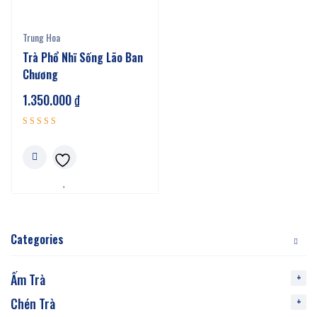
Trung Hoa
Trà Phổ Nhĩ Sống Lão Ban
Chương
1.350.000
₫
Được xếp
5.00
hạng
5 sao
Categories
Ấm Trà
Chén Trà