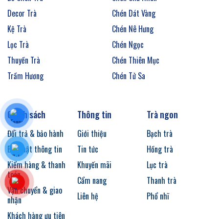
Decor Trà
Chén Dát Vàng
Kệ Trà
Chén Nê Hưng
Lọc Trà
Chén Ngọc
Thuyền Trà
Chén Thiên Mục
Trầm Hương
Chén Tử Sa
Chính sách
Thông tin
Trà ngon
Đổi trả & bảo hành
Giới thiệu
Bạch trà
Bảo mật thông tin
Tin tức
Hồng trà
Kiểm hàng & thanh
Khuyến mãi
Lục trà
toán
Cẩm nang
Thanh trà
Vận chuyển & giao
Liên hệ
Phổ nhĩ
nhận
Khách hàng ưu tiên