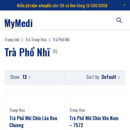
Miễn phí
vận chuyển
cho tất cả đơn hàng từ 500.000đ
Trang chủ
Trà Trung Hoa
Trà Phổ Nhĩ
Trà Phổ Nhĩ
(5)
Default
Show
12
Sort by
Trung Hoa
Trung Hoa
Trà Phổ Nhĩ Chín Lão Ban
Trà Phổ Nhĩ Chín Vân Nam
Chương
– 7572