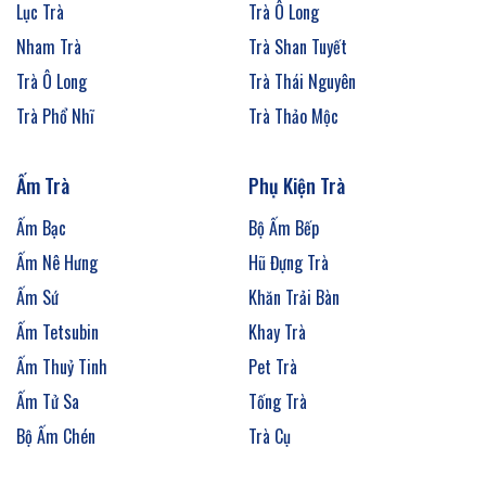
Lục Trà
Trà Ô Long
Nham Trà
Trà Shan Tuyết
Trà Ô Long
Trà Thái Nguyên
Trà Phổ Nhĩ
Trà Thảo Mộc
Ấm Trà
Phụ Kiện Trà
Ấm Bạc
Bộ Ấm Bếp
Ấm Nê Hưng
Hũ Đựng Trà
Ấm Sứ
Khăn Trải Bàn
Ấm Tetsubin
Khay Trà
Ấm Thuỷ Tinh
Pet Trà
Ấm Tử Sa
Tống Trà
Bộ Ấm Chén
Trà Cụ