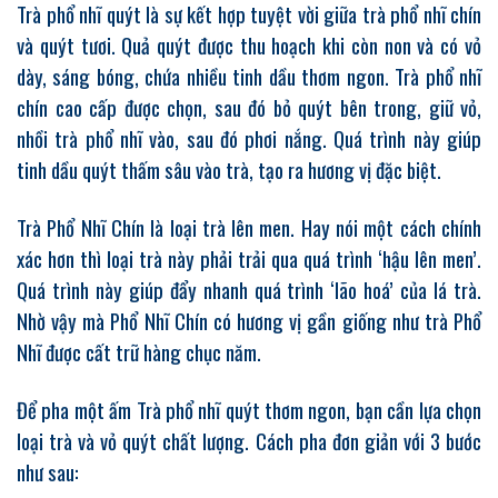
Trà phổ nhĩ quýt là sự kết hợp tuyệt vời giữa trà phổ nhĩ chín
và quýt tươi. Quả quýt được thu hoạch khi còn non và có vỏ
dày, sáng bóng, chứa nhiều tinh dầu thơm ngon. Trà phổ nhĩ
chín cao cấp được chọn, sau đó bỏ quýt bên trong, giữ vỏ,
nhồi trà phổ nhĩ vào, sau đó phơi nắng. Quá trình này giúp
tinh dầu quýt thấm sâu vào trà, tạo ra hương vị đặc biệt.
Trà Phổ Nhĩ Chín là loại trà lên men. Hay nói một cách chính
xác hơn thì loại trà này phải trải qua quá trình ‘hậu lên men’.
Quá trình này giúp đẩy nhanh quá trình ‘lão hoá’ của lá trà.
Nhờ vậy mà Phổ Nhĩ Chín có hương vị gần giống như trà Phổ
Nhĩ được cất trữ hàng chục năm.
Để pha một ấm Trà phổ nhĩ quýt thơm ngon, bạn cần lựa chọn
loại trà và vỏ quýt chất lượng. Cách pha đơn giản với 3 bước
như sau: