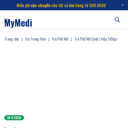
Miễn phí
vận chuyển
cho tất cả đơn hàng từ 500.000đ
Trang chủ
Trà Trung Hoa
Trà Phổ Nhĩ
Trà Phổ Nhĩ Quýt | Hộp 500gr
IN STOCK