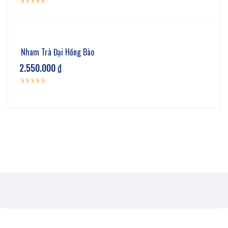
Được xếp
5.00
hạng
5 sao
Nham Trà Đại Hồng Bào
2.550.000
₫
Được xếp
5.00
hạng
5 sao