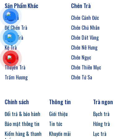
Sản Phẩm Khác
Chén Trà
Bàn Trà
Chén Cảnh Đức
Đế Chén Trà
Chén Chủ Nhân
Decor Trà
Chén Dát Vàng
Kệ Trà
Chén Nê Hưng
Lọc Trà
Chén Ngọc
Thuyền Trà
Chén Thiên Mục
Trầm Hương
Chén Tử Sa
Chính sách
Thông tin
Trà ngon
Đổi trả & bảo hành
Giới thiệu
Bạch trà
Bảo mật thông tin
Tin tức
Hồng trà
Kiểm hàng & thanh
Khuyến mãi
Lục trà