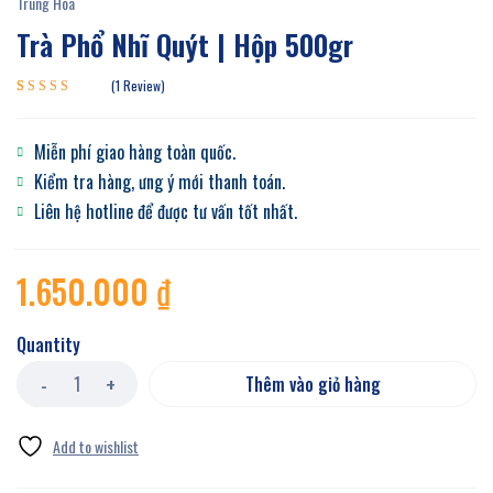
Trung Hoa
Trà Phổ Nhĩ Quýt | Hộp 500gr
1
Review
5.00
1
trên 5
dựa trên
Miễn phí giao hàng toàn quốc.
đánh giá
Kiểm tra hàng, ưng ý mới thanh toán.
Liên hệ hotline để được tư vấn tốt nhất.
1.650.000
₫
Quantity
Thêm vào giỏ hàng