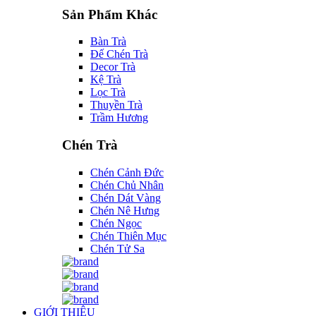
Sản Phẩm Khác
Bàn Trà
Đế Chén Trà
Decor Trà
Kệ Trà
Lọc Trà
Thuyền Trà
Trầm Hương
Chén Trà
Chén Cảnh Đức
Chén Chủ Nhân
Chén Dát Vàng
Chén Nê Hưng
Chén Ngọc
Chén Thiên Mục
Chén Tử Sa
GIỚI THIỆU