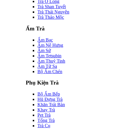
Trà Ô Long
Trà Shan Tuyết
Trà Thái Nguyên
Trà Thảo Mộc
Ấm Trà
Ấm Bạc
Ấm Nê Hưng
Ấm Sứ
Ấm Tetsubin
Ấm Thuỷ Tinh
Ấm Tử Sa
Bộ Ấm Chén
Phụ Kiện Trà
Bộ Ấm Bếp
Hũ Đựng Trà
Khăn Trải Bàn
Khay Trà
Pet Trà
Tống Trà
Trà Cụ