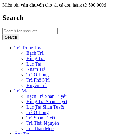
Miễn phí
vận chuyển
cho tất cả đơn hàng từ 500.000đ
Search
Trà Trung Hoa
Bạch Trà
Hồng Trà
Lục Trà
Nham Trà
Trà Ô Long
Trà Phổ Nhĩ
Huyền Trà
Trà Việt
Bạch Trà Shan Tuyết
Hồng Trà Shan Tuyết
Lục Trà Shan Tuyết
Trà Ô Long
Trà Shan Tuyết
Trà Thái Nguyên
Trà Thảo Mộc
Ấm Trà