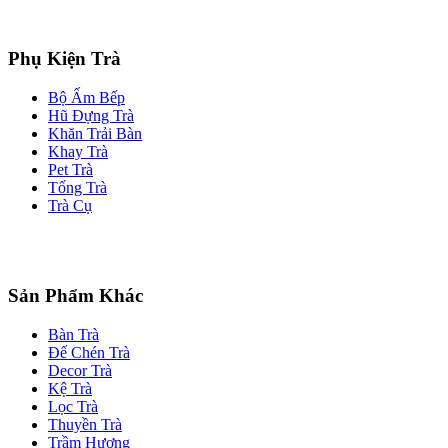
Phụ Kiện Trà
Bộ Ấm Bếp
Hũ Đựng Trà
Khăn Trải Bàn
Khay Trà
Pet Trà
Tống Trà
Trà Cụ
Sản Phẩm Khác
Bàn Trà
Đế Chén Trà
Decor Trà
Kệ Trà
Lọc Trà
Thuyền Trà
Trầm Hương