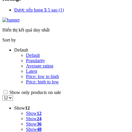
Được xếp hạng
5
5 sao
(1)
Hiển thị kết quả duy nhất
Sort by
Default
Default
Popularity
Average rating
Latest
Price: low to high
Price: high to low
Show only products on sale
Show
12
Show
12
Show
24
Show
36
Show
48