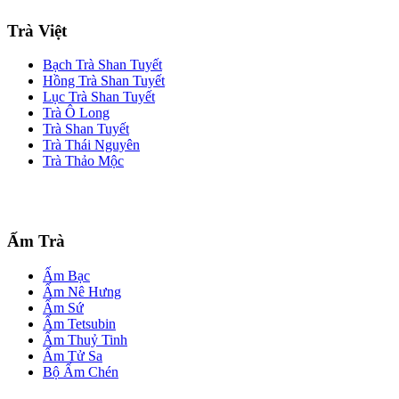
Trà Việt
Bạch Trà Shan Tuyết
Hồng Trà Shan Tuyết
Lục Trà Shan Tuyết
Trà Ô Long
Trà Shan Tuyết
Trà Thái Nguyên
Trà Thảo Mộc
Ấm Trà
Ấm Bạc
Ấm Nê Hưng
Ấm Sứ
Ấm Tetsubin
Ấm Thuỷ Tinh
Ấm Tử Sa
Bộ Ấm Chén