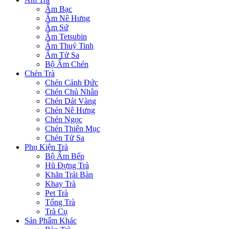
Ấm Bạc
Ấm Nê Hưng
Ấm Sứ
Ấm Tetsubin
Ấm Thuỷ Tinh
Ấm Tử Sa
Bộ Ấm Chén
Chén Trà
Chén Cảnh Đức
Chén Chủ Nhân
Chén Dát Vàng
Chén Nê Hưng
Chén Ngọc
Chén Thiên Mục
Chén Tử Sa
Phụ Kiện Trà
Bộ Ấm Bếp
Hũ Đựng Trà
Khăn Trải Bàn
Khay Trà
Pet Trà
Tống Trà
Trà Cụ
Sản Phẩm Khác