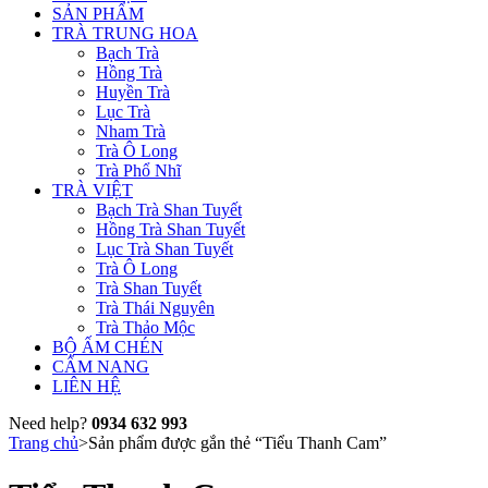
SẢN PHẨM
TRÀ TRUNG HOA
Bạch Trà
Hồng Trà
Huyền Trà
Lục Trà
Nham Trà
Trà Ô Long
Trà Phổ Nhĩ
TRÀ VIỆT
Bạch Trà Shan Tuyết
Hồng Trà Shan Tuyết
Lục Trà Shan Tuyết
Trà Ô Long
Trà Shan Tuyết
Trà Thái Nguyên
Trà Thảo Mộc
BỘ ẤM CHÉN
CẨM NANG
LIÊN HỆ
Need help?
0934 632 993
Trang chủ
>
Sản phẩm được gắn thẻ “Tiểu Thanh Cam”