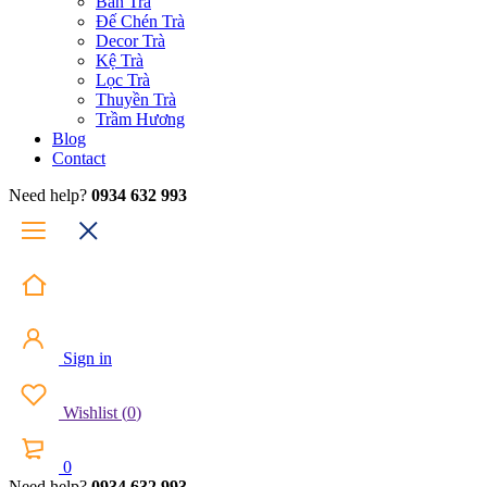
Bàn Trà
Đế Chén Trà
Decor Trà
Kệ Trà
Lọc Trà
Thuyền Trà
Trầm Hương
Blog
Contact
Need help?
0934 632 993
Sign in
Wishlist
(
0
)
0
Need help?
0934 632 993