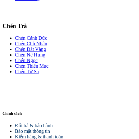
Chén Trà
Chén Cảnh Đức
Chén Chủ Nhân
Chén Dát Vàng
Chén Nê Hưng
Chén Ngọc
Chén Thiên Mục
Chén Tử Sa
Chính sách
Đổi trả & bảo hành
Bảo mật thông tin
Kiểm hàng & thanh toán