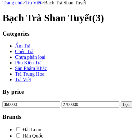
Trang chủ
>
Trà Việt
>
Bạch Trà Shan Tuyết
Bạch Trà Shan Tuyết
(3)
Categories
Ấm Trà
Chén Trà
Chưa phân loại
Phụ Kiện Trà
Sản Phẩm Khác
Trà Trung Hoa
Trà Việt
By price
Giá
Giá
Lọc
tối
tối
thiểu
đa
Brands
Đài Loan
Hàn Quốc