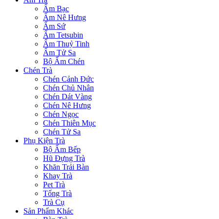
Ấm Bạc
Ấm Nê Hưng
Ấm Sứ
Ấm Tetsubin
Ấm Thuỷ Tinh
Ấm Tử Sa
Bộ Ấm Chén
Chén Trà
Chén Cảnh Đức
Chén Chủ Nhân
Chén Dát Vàng
Chén Nê Hưng
Chén Ngọc
Chén Thiên Mục
Chén Tử Sa
Phụ Kiện Trà
Bộ Ấm Bếp
Hũ Đựng Trà
Khăn Trải Bàn
Khay Trà
Pet Trà
Tống Trà
Trà Cụ
Sản Phẩm Khác