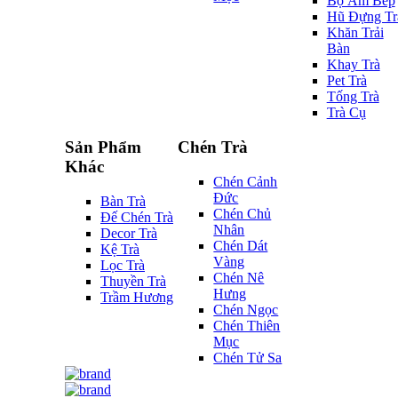
Bộ Ấm Bếp
Hũ Đựng Tr
Khăn Trải
Bàn
Khay Trà
Pet Trà
Tống Trà
Trà Cụ
Sản Phẩm
Chén Trà
Khác
Chén Cảnh
Đức
Bàn Trà
Chén Chủ
Đế Chén Trà
Nhân
Decor Trà
Chén Dát
Kệ Trà
Vàng
Lọc Trà
Chén Nê
Thuyền Trà
Hưng
Trầm Hương
Chén Ngọc
Chén Thiên
Mục
Chén Tử Sa