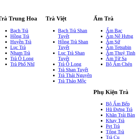
Trà Trung Hoa
Trà Việt
Ấm Trà
Bạch Trà
Bạch Trà Shan
Ấm Bạc
Hồng Trà
Tuyết
Ấm Nê Hưng
Huyền Trà
Hồng Trà Shan
Ấm Sứ
Lục Trà
Tuyết
Ấm Tetsubin
Nham Trà
Lục Trà Shan
Ấm Thuỷ Tinh
Trà Ô Long
Tuyết
Ấm Tử Sa
Trà Phổ Nhĩ
Trà Ô Long
Bộ Ấm Chén
Trà Shan Tuyết
Trà Thái Nguyên
Trà Thảo Mộc
Phụ Kiện Trà
Bộ Ấm Bếp
Hũ Đựng Trà
Khăn Trải Bàn
Khay Trà
Pet Trà
Tống Trà
Trà Cụ