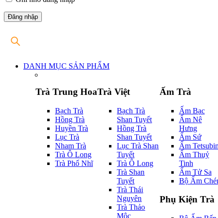
DANH MỤC SẢN PHẨM
Trà Trung Hoa
Trà Việt
Ấm Trà
Bạch Trà
Bạch Trà
Ấm Bạc
Hồng Trà
Shan Tuyết
Ấm Nê
Huyền Trà
Hồng Trà
Hưng
Lục Trà
Shan Tuyết
Ấm Sứ
Nham Trà
Lục Trà Shan
Ấm Tetsubi
Trà Ô Long
Tuyết
Ấm Thuỷ
Trà Phổ Nhĩ
Trà Ô Long
Tinh
Trà Shan
Ấm Tử Sa
Tuyết
Bộ Ấm Ché
Trà Thái
Nguyên
Phụ Kiện Trà
Trà Thảo
Mộc