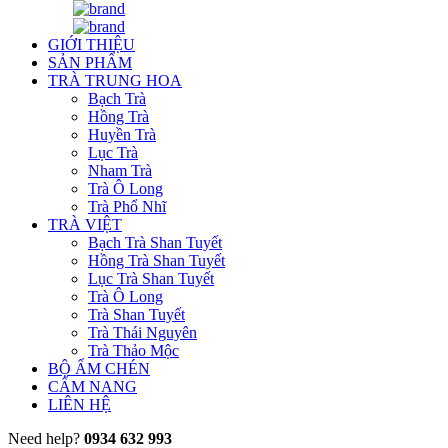
GIỚI THIỆU
SẢN PHẨM
TRÀ TRUNG HOA
Bạch Trà
Hồng Trà
Huyền Trà
Lục Trà
Nham Trà
Trà Ô Long
Trà Phổ Nhĩ
TRÀ VIỆT
Bạch Trà Shan Tuyết
Hồng Trà Shan Tuyết
Lục Trà Shan Tuyết
Trà Ô Long
Trà Shan Tuyết
Trà Thái Nguyên
Trà Thảo Mộc
BỘ ẤM CHÉN
CẨM NANG
LIÊN HỆ
Need help?
0934 632 993