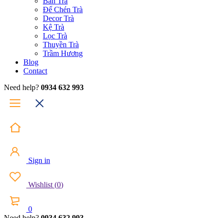
Bàn Trà
Đế Chén Trà
Decor Trà
Kệ Trà
Lọc Trà
Thuyền Trà
Trầm Hương
Blog
Contact
Need help?
0934 632 993
Sign in
Wishlist
(
0
)
0
Need help?
0934 632 993