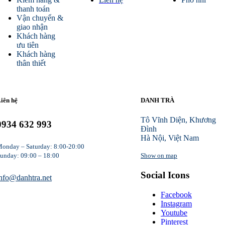
thanh toán
Vận chuyển &
giao nhận
Khách hàng
ưu tiên
Khách hàng
thân thiết
iên hệ
DANH TRÀ
Tô Vĩnh Diện, Khương
0934 632 993
Đình
Hà Nội, Việt Nam
onday – Saturday: 8:00-20:00
unday: 09:00 – 18:00
Show on map
Social Icons
nfo@danhtra.net
Facebook
Instagram
Youtube
Pinterest