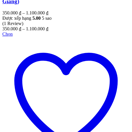
Giang)
Khoảng
350.000
₫
–
1.100.000
₫
giá:
Được xếp hạng
5.00
5 sao
từ
(1 Review)
350.000 ₫
Khoảng
350.000
₫
–
1.100.000
₫
đến
giá:
Chọn
1.100.000 ₫
từ
350.000 ₫
đến
1.100.000 ₫