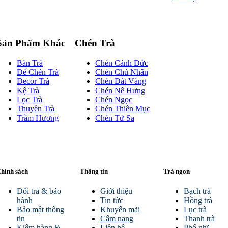
Sản Phẩm Khác
Chén Trà
Bàn Trà
Chén Cảnh Đức
Đế Chén Trà
Chén Chủ Nhân
Decor Trà
Chén Dát Vàng
Kệ Trà
Chén Nê Hưng
Lọc Trà
Chén Ngọc
Thuyền Trà
Chén Thiên Mục
Trầm Hương
Chén Tử Sa
hính sách
Thông tin
Trà ngon
Đổi trả & bảo
Giới thiệu
Bạch trà
hành
Tin tức
Hồng trà
Bảo mật thông
Khuyến mãi
Lục trà
tin
Cẩm nang
Thanh trà
Kiểm hàng &
Liên hệ
Phổ nhĩ