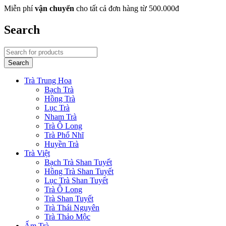
Miễn phí
vận chuyển
cho tất cả đơn hàng từ 500.000đ
Search
Trà Trung Hoa
Bạch Trà
Hồng Trà
Lục Trà
Nham Trà
Trà Ô Long
Trà Phổ Nhĩ
Huyền Trà
Trà Việt
Bạch Trà Shan Tuyết
Hồng Trà Shan Tuyết
Lục Trà Shan Tuyết
Trà Ô Long
Trà Shan Tuyết
Trà Thái Nguyên
Trà Thảo Mộc
Ấm Trà