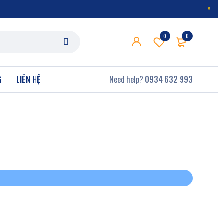
0
0
G
LIÊN HỆ
Need help?
0934 632 993