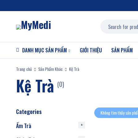
DANH MỤC SẢN PHẨM
GIỚI THIỆU
SẢN PHẨM
Trang chủ
Sản Phẩm Khác
Kệ Trà
Kệ Trà
(0)
Categories
Không tìm thấy sản phẩ
Ấm Trà