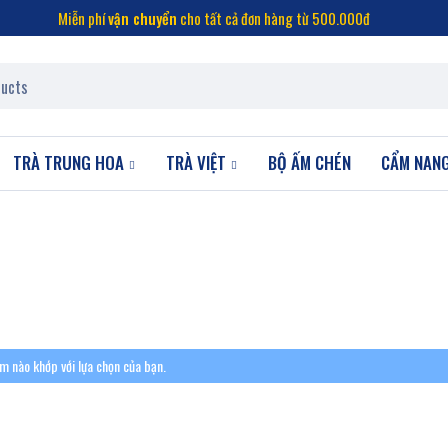
Miễn phí
vận chuyển
cho tất cả đơn hàng từ 500.000đ
TRÀ TRUNG HOA
TRÀ VIỆT
BỘ ẤM CHÉN
CẨM NAN
m nào khớp với lựa chọn của bạn.