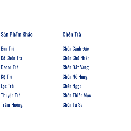
Sản Phẩm Khác
Chén Trà
Bàn Trà
Chén Cảnh Đức
Đế Chén Trà
Chén Chủ Nhân
Decor Trà
Chén Dát Vàng
Kệ Trà
Chén Nê Hưng
Lọc Trà
Chén Ngọc
Thuyền Trà
Chén Thiên Mục
Trầm Hương
Chén Tử Sa