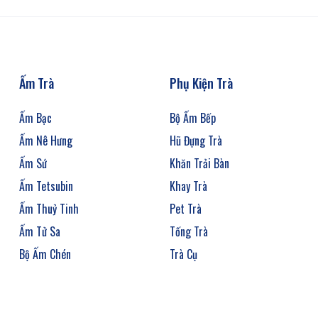
Ấm Trà
Phụ Kiện Trà
Ấm Bạc
Bộ Ấm Bếp
Ấm Nê Hưng
Hũ Đựng Trà
Ấm Sứ
Khăn Trải Bàn
Ấm Tetsubin
Khay Trà
Ấm Thuỷ Tinh
Pet Trà
Ấm Tử Sa
Tống Trà
Bộ Ấm Chén
Trà Cụ