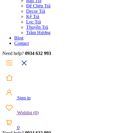
Bàn Trà
Đế Chén Trà
Decor Trà
Kệ Trà
Lọc Trà
Thuyền Trà
Trầm Hương
Blog
Contact
Need help?
0934 632 993
Sign in
Wishlist
(
0
)
0
Need help?
0934 632 993