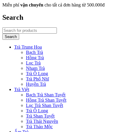
Miễn phí
vận chuyển
cho tất cả đơn hàng từ 500.000đ
Search
Trà Trung Hoa
Bạch Trà
Hồng Trà
Lục Trà
Nham Trà
Trà Ô Long
Trà Phổ Nhĩ
Huyền Trà
Trà Việt
Bạch Trà Shan Tuyết
Hồng Trà Shan Tuyết
Lục Trà Shan Tuyết
Trà Ô Long
Trà Shan Tuyết
Trà Thái Nguyên
Trà Thảo Mộc
Ấm Trà