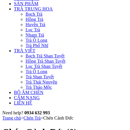
SẢN PHẨM
TRÀ TRUNG HOA
Bạch Trà
Hồng Trà
Huyền Trà
Lục Trà
Nham Trà
Trà Ô Long
Trà Phổ Nhĩ
TRÀ VIỆT
Bạch Trà Shan Tuyết
Hồng Trà Shan Tuyết
Lục Trà Shan Tuyết
Trà Ô Long
Trà Shan Tuyết
Trà Thái Nguyên
Trà Thảo Mộc
BỘ ẤM CHÉN
CẨM NANG
LIÊN HỆ
Need help?
0934 632 993
Trang chủ
>
Chén Trà
>
Chén Cảnh Đức