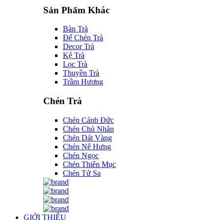
Sản Phẩm Khác
Bàn Trà
Đế Chén Trà
Decor Trà
Kệ Trà
Lọc Trà
Thuyền Trà
Trầm Hương
Chén Trà
Chén Cảnh Đức
Chén Chủ Nhân
Chén Dát Vàng
Chén Nê Hưng
Chén Ngọc
Chén Thiên Mục
Chén Tử Sa
GIỚI THIỆU