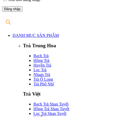
DANH MỤC SẢN PHẨM
Trà Trung Hoa
Bạch Trà
Hồng Trà
Huyền Trà
Lục Trà
Nham Trà
Trà Ô Long
Trà Phổ Nhĩ
Trà Việt
Bạch Trà Shan Tuyết
Hồng Trà Shan Tuyết
Lục Trà Shan Tuyết