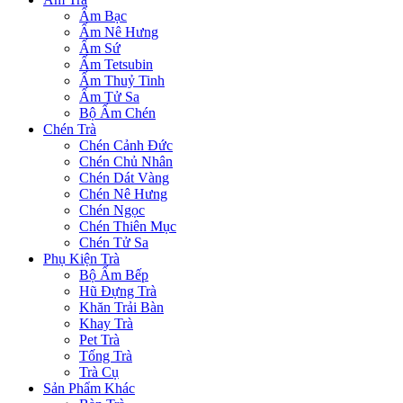
Ấm Bạc
Ấm Nê Hưng
Ấm Sứ
Ấm Tetsubin
Ấm Thuỷ Tinh
Ấm Tử Sa
Bộ Ấm Chén
Chén Trà
Chén Cảnh Đức
Chén Chủ Nhân
Chén Dát Vàng
Chén Nê Hưng
Chén Ngọc
Chén Thiên Mục
Chén Tử Sa
Phụ Kiện Trà
Bộ Ấm Bếp
Hũ Đựng Trà
Khăn Trải Bàn
Khay Trà
Pet Trà
Tống Trà
Trà Cụ
Sản Phẩm Khác