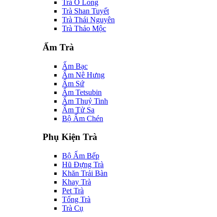
Trà Ô Long
Trà Shan Tuyết
Trà Thái Nguyên
Trà Thảo Mộc
Ấm Trà
Ấm Bạc
Ấm Nê Hưng
Ấm Sứ
Ấm Tetsubin
Ấm Thuỷ Tinh
Ấm Tử Sa
Bộ Ấm Chén
Phụ Kiện Trà
Bộ Ấm Bếp
Hũ Đựng Trà
Khăn Trải Bàn
Khay Trà
Pet Trà
Tống Trà
Trà Cụ