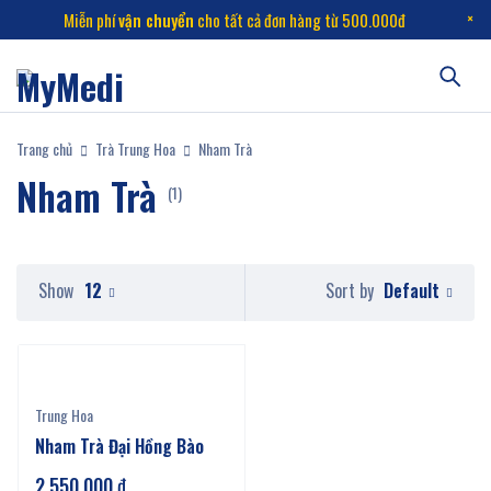
Miễn phí
vận chuyển
cho tất cả đơn hàng từ 500.000đ
Trang chủ
Trà Trung Hoa
Nham Trà
Nham Trà
(1)
Default
Show
12
Sort by
Trung Hoa
Nham Trà Đại Hồng Bào
2.550.000
₫