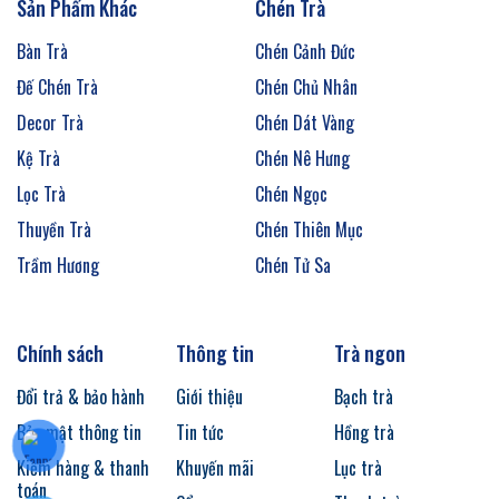
Sản Phẩm Khác
Chén Trà
Bàn Trà
Chén Cảnh Đức
Đế Chén Trà
Chén Chủ Nhân
Decor Trà
Chén Dát Vàng
Kệ Trà
Chén Nê Hưng
Lọc Trà
Chén Ngọc
Thuyền Trà
Chén Thiên Mục
Trầm Hương
Chén Tử Sa
Chính sách
Thông tin
Trà ngon
Đổi trả & bảo hành
Giới thiệu
Bạch trà
Bảo mật thông tin
Tin tức
Hồng trà
Kiểm hàng & thanh
Khuyến mãi
Lục trà
toán