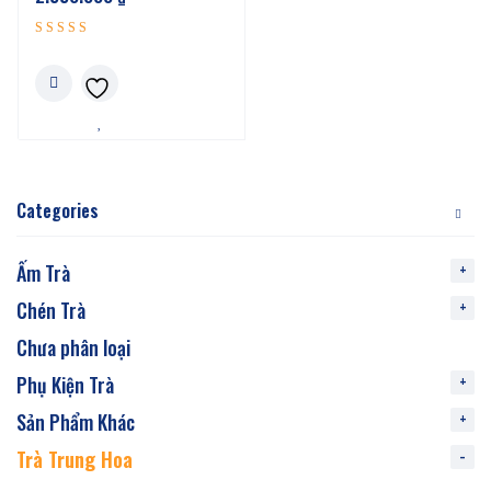
Được xếp
5.00
hạng
5 sao
Categories
Ấm Trà
Chén Trà
Chưa phân loại
Phụ Kiện Trà
Sản Phẩm Khác
Trà Trung Hoa