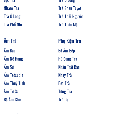
Lục Trà
Trà Ô Long
Nham Trà
Trà Shan Tuyết
Trà Ô Long
Trà Thái Nguyên
Trà Phổ Nhĩ
Trà Thảo Mộc
Ấm Trà
Phụ Kiện Trà
Ấm Bạc
Bộ Ấm Bếp
Ấm Nê Hưng
Hũ Đựng Trà
Ấm Sứ
Khăn Trải Bàn
Ấm Tetsubin
Khay Trà
Ấm Thuỷ Tinh
Pet Trà
Ấm Tử Sa
Tống Trà
Bộ Ấm Chén
Trà Cụ