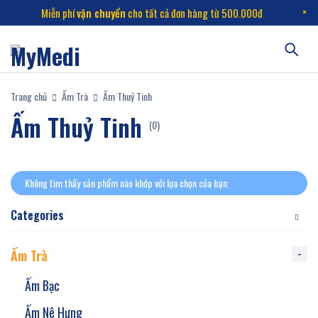
Miễn phí
vận chuyển
cho tất cả đơn hàng từ 500.000đ
Trang chủ
Ấm Trà
Ấm Thuỷ Tinh
Ấm Thuỷ Tinh
(0)
Không tìm thấy sản phẩm nào khớp với lựa chọn của bạn.
Categories
Ấm Trà
Ấm Bạc
Ấm Nê Hưng