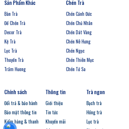
Sản Phẩm Khác
Chén Trà
Bàn Trà
Chén Cảnh Đức
Đế Chén Trà
Chén Chủ Nhân
Decor Trà
Chén Dát Vàng
Kệ Trà
Chén Nê Hưng
Lọc Trà
Chén Ngọc
Thuyền Trà
Chén Thiên Mục
Trầm Hương
Chén Tử Sa
Chính sách
Thông tin
Trà ngon
Đổi trả & bảo hành
Giới thiệu
Bạch trà
Bảo mật thông tin
Tin tức
Hồng trà
Kiểm hàng & thanh
Khuyến mãi
Lục trà
toán