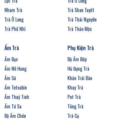
Lục Trà
Trà Ô Long
Nham Trà
Trà Shan Tuyết
Trà Ô Long
Trà Thái Nguyên
Trà Phổ Nhĩ
Trà Thảo Mộc
Ấm Trà
Phụ Kiện Trà
Ấm Bạc
Bộ Ấm Bếp
Ấm Nê Hưng
Hũ Đựng Trà
Ấm Sứ
Khăn Trải Bàn
Ấm Tetsubin
Khay Trà
Ấm Thuỷ Tinh
Pet Trà
Ấm Tử Sa
Tống Trà
Bộ Ấm Chén
Trà Cụ