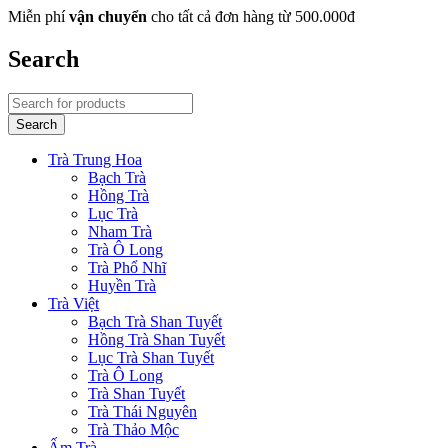
Miễn phí
vận chuyển
cho tất cả đơn hàng từ 500.000đ
Search
Trà Trung Hoa
Bạch Trà
Hồng Trà
Lục Trà
Nham Trà
Trà Ô Long
Trà Phổ Nhĩ
Huyền Trà
Trà Việt
Bạch Trà Shan Tuyết
Hồng Trà Shan Tuyết
Lục Trà Shan Tuyết
Trà Ô Long
Trà Shan Tuyết
Trà Thái Nguyên
Trà Thảo Mộc
Ấm Trà