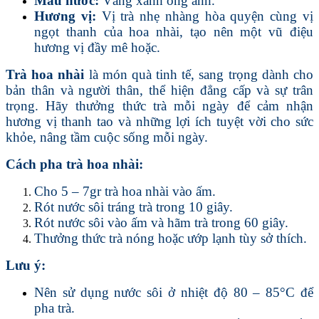
Màu nước:
Vàng xanh óng ánh.
Hương vị:
Vị trà nhẹ nhàng hòa quyện cùng vị
ngọt thanh của hoa nhài, tạo nên một vũ điệu
hương vị đầy mê hoặc.
Trà hoa nhài
là món quà tinh tế, sang trọng dành cho
bản thân và người thân, thể hiện đẳng cấp và sự trân
trọng. Hãy thưởng thức trà mỗi ngày để cảm nhận
hương vị thanh tao và những lợi ích tuyệt vời cho sức
khỏe, nâng tầm cuộc sống mỗi ngày.
Cách pha trà hoa nhài:
Cho 5 – 7gr trà hoa nhài vào ấm.
Rót nước sôi tráng trà trong 10 giây.
Rót nước sôi vào ấm và hãm trà trong 60 giây.
Thưởng thức trà nóng hoặc ướp lạnh tùy sở thích.
Lưu ý:
Nên sử dụng nước sôi ở nhiệt độ 80 – 85°C để
pha trà.