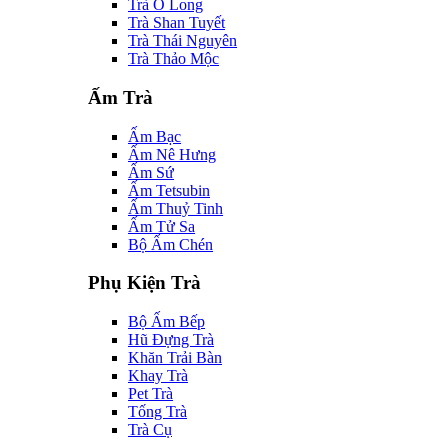
Trà Ô Long
Trà Shan Tuyết
Trà Thái Nguyên
Trà Thảo Mộc
Ấm Trà
Ấm Bạc
Ấm Nê Hưng
Ấm Sứ
Ấm Tetsubin
Ấm Thuỷ Tinh
Ấm Tử Sa
Bộ Ấm Chén
Phụ Kiện Trà
Bộ Ấm Bếp
Hũ Đựng Trà
Khăn Trải Bàn
Khay Trà
Pet Trà
Tống Trà
Trà Cụ