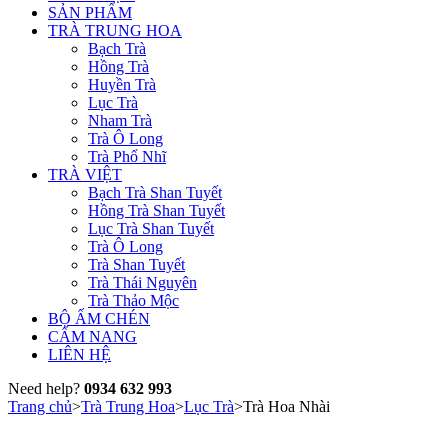
SẢN PHẨM
TRÀ TRUNG HOA
Bạch Trà
Hồng Trà
Huyền Trà
Lục Trà
Nham Trà
Trà Ô Long
Trà Phổ Nhĩ
TRÀ VIỆT
Bạch Trà Shan Tuyết
Hồng Trà Shan Tuyết
Lục Trà Shan Tuyết
Trà Ô Long
Trà Shan Tuyết
Trà Thái Nguyên
Trà Thảo Mộc
BỘ ẤM CHÉN
CẨM NANG
LIÊN HỆ
Need help?
0934 632 993
Trang chủ
>
Trà Trung Hoa
>
Lục Trà
>
Trà Hoa Nhài