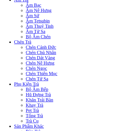
Ấm Bạc
Ấm Nê Hưng
Ấm Sứ
Ấm Tetsubin
Ấm Thuỷ Tinh
Ấm Tử Sa
Bộ Ấm Chén
Chén Trà
Chén Cảnh Đức
Chén Chủ Nhân
Chén Dát Vàng
Chén Nê Hưng
Chén Ngọc
Chén Thiên Mục
Chén Tử Sa
Phụ Kiện Trà
Bộ Ấm Bếp
Hũ Đựng Trà
Khăn Trải Bàn
Khay Trà
Pet Trà
Tống Trà
Trà Cụ
Sản Phẩm Khác