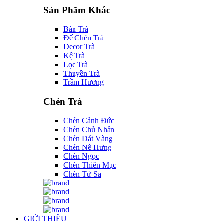
Sản Phẩm Khác
Bàn Trà
Đế Chén Trà
Decor Trà
Kệ Trà
Lọc Trà
Thuyền Trà
Trầm Hương
Chén Trà
Chén Cảnh Đức
Chén Chủ Nhân
Chén Dát Vàng
Chén Nê Hưng
Chén Ngọc
Chén Thiên Mục
Chén Tử Sa
GIỚI THIỆU