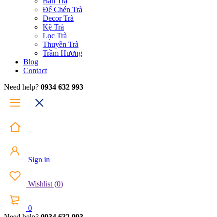
Bàn Trà
Đế Chén Trà
Decor Trà
Kệ Trà
Lọc Trà
Thuyền Trà
Trầm Hương
Blog
Contact
Need help?
0934 632 993
Sign in
Wishlist
(
0
)
0
Need help?
0934 632 993