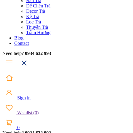
Bàn Trà
Đế Chén Trà
Decor Trà
Kệ Trà
Lọc Trà
Thuyền Trà
Trầm Hương
Blog
Contact
Need help?
0934 632 993
Sign in
Wishlist
(
0
)
0
Need help?
0934 632 993