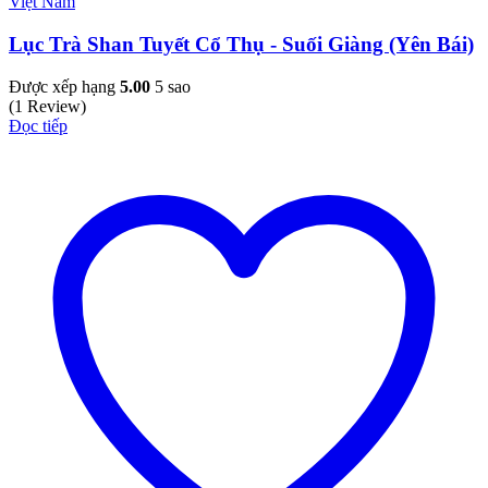
Việt Nam
Lục Trà Shan Tuyết Cổ Thụ - Suối Giàng (Yên Bái)
Được xếp hạng
5.00
5 sao
(1 Review)
Đọc tiếp