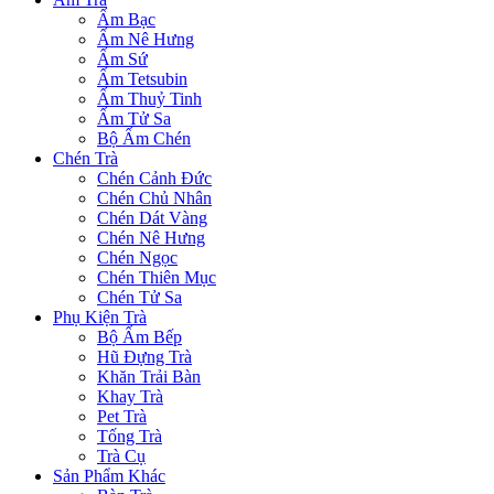
Ấm Bạc
Ấm Nê Hưng
Ấm Sứ
Ấm Tetsubin
Ấm Thuỷ Tinh
Ấm Tử Sa
Bộ Ấm Chén
Chén Trà
Chén Cảnh Đức
Chén Chủ Nhân
Chén Dát Vàng
Chén Nê Hưng
Chén Ngọc
Chén Thiên Mục
Chén Tử Sa
Phụ Kiện Trà
Bộ Ấm Bếp
Hũ Đựng Trà
Khăn Trải Bàn
Khay Trà
Pet Trà
Tống Trà
Trà Cụ
Sản Phẩm Khác