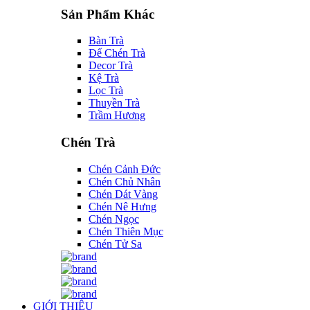
Sản Phẩm Khác
Bàn Trà
Đế Chén Trà
Decor Trà
Kệ Trà
Lọc Trà
Thuyền Trà
Trầm Hương
Chén Trà
Chén Cảnh Đức
Chén Chủ Nhân
Chén Dát Vàng
Chén Nê Hưng
Chén Ngọc
Chén Thiên Mục
Chén Tử Sa
GIỚI THIỆU