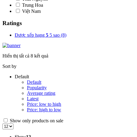
Trung Hoa
Việt Nam
Ratings
Được xếp hạng
5
5 sao
(8)
Hiển thị tất cả 8 kết quả
Sort by
Default
Default
Popularity
Average rating
Latest
Price: low to high
Price: high to low
Show only products on sale
Show
12