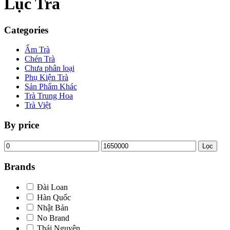
Lục Trà
Categories
Ấm Trà
Chén Trà
Chưa phân loại
Phụ Kiện Trà
Sản Phẩm Khác
Trà Trung Hoa
Trà Việt
By price
Giá
Giá
Lọc
tối
tối
thiểu
đa
Brands
Đài Loan
Hàn Quốc
Nhật Bản
No Brand
Thái Nguyên