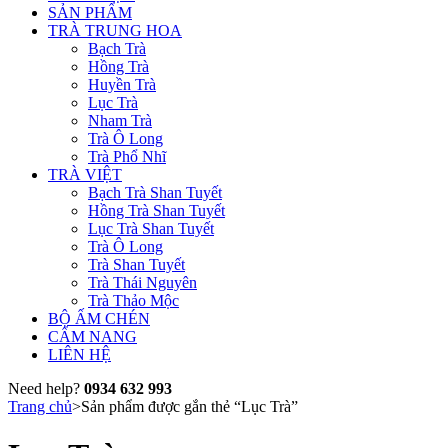
SẢN PHẨM
TRÀ TRUNG HOA
Bạch Trà
Hồng Trà
Huyền Trà
Lục Trà
Nham Trà
Trà Ô Long
Trà Phổ Nhĩ
TRÀ VIỆT
Bạch Trà Shan Tuyết
Hồng Trà Shan Tuyết
Lục Trà Shan Tuyết
Trà Ô Long
Trà Shan Tuyết
Trà Thái Nguyên
Trà Thảo Mộc
BỘ ẤM CHÉN
CẨM NANG
LIÊN HỆ
Need help?
0934 632 993
Trang chủ
>
Sản phẩm được gắn thẻ “Lục Trà”