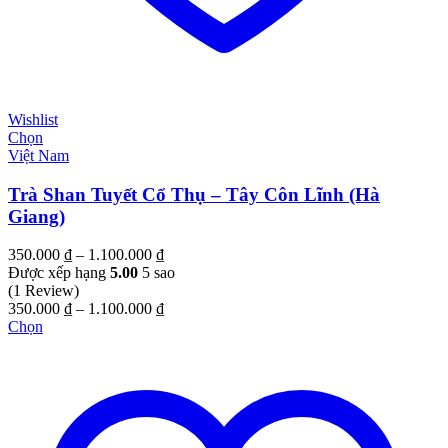
Wishlist
Chọn
Việt Nam
Trà Shan Tuyết Cổ Thụ – Tây Côn Lĩnh (Hà
Giang)
Khoảng
350.000
₫
–
1.100.000
₫
giá:
Được xếp hạng
5.00
5 sao
từ
(1 Review)
350.000 ₫
Khoảng
350.000
₫
–
1.100.000
₫
đến
giá:
Chọn
1.100.000 ₫
từ
350.000 ₫
đến
1.100.000 ₫