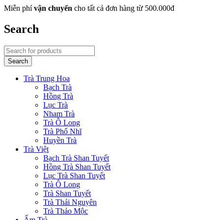
Miễn phí
vận chuyển
cho tất cả đơn hàng từ 500.000đ
Search
Trà Trung Hoa
Bạch Trà
Hồng Trà
Lục Trà
Nham Trà
Trà Ô Long
Trà Phổ Nhĩ
Huyền Trà
Trà Việt
Bạch Trà Shan Tuyết
Hồng Trà Shan Tuyết
Lục Trà Shan Tuyết
Trà Ô Long
Trà Shan Tuyết
Trà Thái Nguyên
Trà Thảo Mộc
Ấm Trà