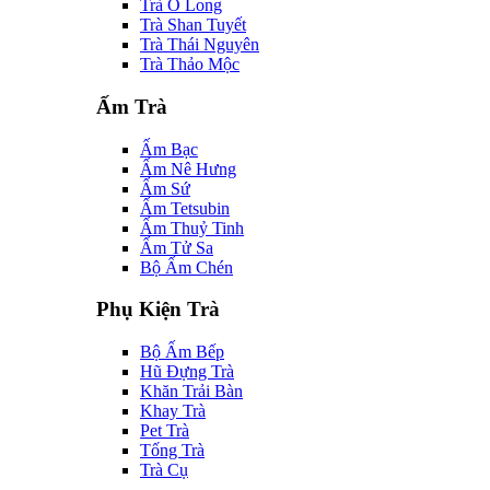
Trà Ô Long
Trà Shan Tuyết
Trà Thái Nguyên
Trà Thảo Mộc
Ấm Trà
Ấm Bạc
Ấm Nê Hưng
Ấm Sứ
Ấm Tetsubin
Ấm Thuỷ Tinh
Ấm Tử Sa
Bộ Ấm Chén
Phụ Kiện Trà
Bộ Ấm Bếp
Hũ Đựng Trà
Khăn Trải Bàn
Khay Trà
Pet Trà
Tống Trà
Trà Cụ