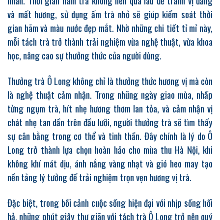
nhân. Thời gian hãm trà không nên quá lâu để tránh vị đắng
và mất hương, sử dụng ấm trà nhỏ sẽ giúp kiểm soát thời
gian hãm và màu nước đẹp mắt. Nhờ những chi tiết tỉ mỉ này,
mỗi tách trà trở thành trải nghiệm vừa nghệ thuật, vừa khoa
học, nâng cao sự thưởng thức của người dùng.
Thưởng trà Ô Long không chỉ là thưởng thức hương vị mà còn
là nghệ thuật cảm nhận. Trong những ngày giao mùa, nhấp
từng ngụm trà, hít nhẹ hương thơm lan tỏa, và cảm nhận vị
chát nhẹ tan dần trên đầu lưỡi, người thưởng trà sẽ tìm thấy
sự cân bằng trong cơ thể và tinh thần. Đây chính là lý do Ô
Long trở thành lựa chọn hoàn hảo cho mùa thu Hà Nội, khi
không khí mát dịu, ánh nắng vàng nhạt và gió heo may tạo
nền tảng lý tưởng để trải nghiệm trọn vẹn hương vị trà.
Đặc biệt, trong bối cảnh cuộc sống hiện đại với nhịp sống hối
hả, những phút giây thư giãn với tách trà Ô Long trở nên quý