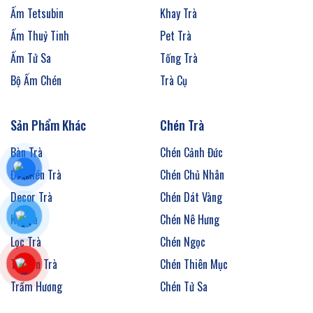
Ấm Tetsubin
Khay Trà
Ấm Thuỷ Tinh
Pet Trà
Ấm Tử Sa
Tống Trà
Bộ Ấm Chén
Trà Cụ
Sản Phẩm Khác
Chén Trà
Bàn Trà
Chén Cảnh Đức
Đế Chén Trà
Chén Chủ Nhân
Decor Trà
Chén Dát Vàng
Kệ Trà
Chén Nê Hưng
Lọc Trà
Chén Ngọc
Thuyền Trà
Chén Thiên Mục
Trầm Hương
Chén Tử Sa