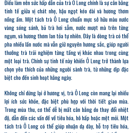
Điều làm nên sức hấp dẫn của trà Ô Long chính là sự cân bằng
tinh tế giữa vị chát nhẹ, hậu ngọt kéo dài và hương thơm
nồng ấm. Một tách trà Ô Long chuẩn mực sở hữu màu nước
vàng sóng sánh, bã trà hơi sẫm, nước mượt mà trên từng
ngụm, và hương thơm lan tỏa tự nhiên. Đây là dòng trà có thể
pha nhiều lần nước mà vẫn giữ nguyên hương sắc, giúp người
thưởng trà trải nghiệm từng tầng vị khác nhau trong cùng
một loại trà. Chính sự tinh tế này khiến Ô Long trở thành lựa
chọn yêu thích của những người sành trà, từ những dịp đặc
biệt cho đến sinh hoạt hằng ngày.
Không chỉ dừng lại ở hương vị, trà Ô Long còn mang lại nhiều
lợi ích sức khỏe, đặc biệt phù hợp với thời tiết giao mùa.
Trong mùa thu, cơ thể dễ bị mất cân bằng do thay đổi nhiệt
độ, dẫn đến các vấn đề về tiêu hóa, hô hấp hoặc mệt mỏi. Một
tách trà Ô Long có thể giúp nhuận dạ dày, hỗ trợ tiêu hóa,