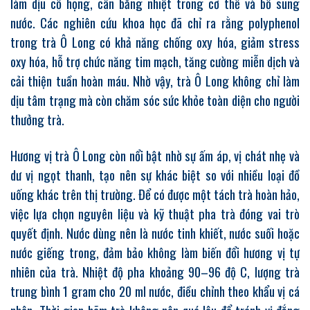
làm dịu cổ họng, cân bằng nhiệt trong cơ thể và bổ sung
nước. Các nghiên cứu khoa học đã chỉ ra rằng polyphenol
trong trà Ô Long có khả năng chống oxy hóa, giảm stress
oxy hóa, hỗ trợ chức năng tim mạch, tăng cường miễn dịch và
cải thiện tuần hoàn máu. Nhờ vậy, trà Ô Long không chỉ làm
dịu tâm trạng mà còn chăm sóc sức khỏe toàn diện cho người
thưởng trà.
Hương vị trà Ô Long còn nổi bật nhờ sự ấm áp, vị chát nhẹ và
dư vị ngọt thanh, tạo nên sự khác biệt so với nhiều loại đồ
uống khác trên thị trường. Để có được một tách trà hoàn hảo,
việc lựa chọn nguyên liệu và kỹ thuật pha trà đóng vai trò
quyết định. Nước dùng nên là nước tinh khiết, nước suối hoặc
nước giếng trong, đảm bảo không làm biến đổi hương vị tự
nhiên của trà. Nhiệt độ pha khoảng 90–96 độ C, lượng trà
trung bình 1 gram cho 20 ml nước, điều chỉnh theo khẩu vị cá