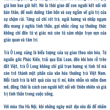
giá hơn bao giờ hết. Nó là thời gian để con người kết nối với
bản thân, để nuôi dưỡng tâm hồn và suy ngẫm về giá trị của
sự chậm rãi. Từng cử chỉ rót trà, ngửi hương và nhấp ngụm
đều mang ý nghĩa tinh thần, gợi nhắc rằng sự thưởng thức
không chỉ đến từ vị giác mà còn từ cảm nhận trọn vẹn của
giác quan và tâm trí.
Trà Ô Long cũng là biểu tượng của sự giao thoa văn hóa. Từ
nguồn gốc Phúc Kiến, trải qua Đài Loan, đến khi bén rễ trên
đất Việt, trà Ô Long không chỉ giữ trọn hương vị tinh tế mà
còn trở thành một phần của văn hóa thưởng trà Việt Nam.
Mỗi tách trà là kết quả của sự tỉ mỉ, kiên nhẫn và niềm đam
mê, đồng thời là cách con người kết nối với thiên nhiên và giá
trị tinh thần trong cuộc sống.
Với mùa thu Hà Nội, khi những ngày mát dịu vừa đủ để nhấm