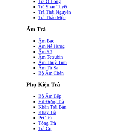
Trà Ô Long
Trà Shan Tuyết
Trà Thái Nguyên
Trà Thảo Mộc
Ấm Trà
Ấm Bạc
Ấm Nê Hưng
Ấm Sứ
Ấm Tetsubin
Ấm Thuỷ Tinh
Ấm Tử Sa
Bộ Ấm Chén
Phụ Kiện Trà
Bộ Ấm Bếp
Hũ Đựng Trà
Khăn Trải Bàn
Khay Trà
Pet Trà
Tống Trà
Trà Cụ