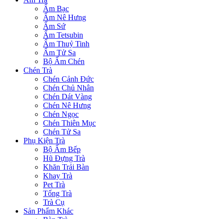
Ấm Bạc
Ấm Nê Hưng
Ấm Sứ
Ấm Tetsubin
Ấm Thuỷ Tinh
Ấm Tử Sa
Bộ Ấm Chén
Chén Trà
Chén Cảnh Đức
Chén Chủ Nhân
Chén Dát Vàng
Chén Nê Hưng
Chén Ngọc
Chén Thiên Mục
Chén Tử Sa
Phụ Kiện Trà
Bộ Ấm Bếp
Hũ Đựng Trà
Khăn Trải Bàn
Khay Trà
Pet Trà
Tống Trà
Trà Cụ
Sản Phẩm Khác