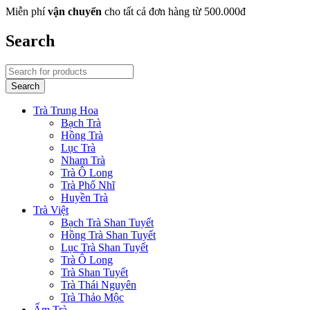
Miễn phí
vận chuyển
cho tất cả đơn hàng từ 500.000đ
Search
Trà Trung Hoa
Bạch Trà
Hồng Trà
Lục Trà
Nham Trà
Trà Ô Long
Trà Phổ Nhĩ
Huyền Trà
Trà Việt
Bạch Trà Shan Tuyết
Hồng Trà Shan Tuyết
Lục Trà Shan Tuyết
Trà Ô Long
Trà Shan Tuyết
Trà Thái Nguyên
Trà Thảo Mộc
Ấm Trà