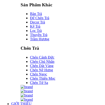
Sản Phẩm Khác
Bàn Trà
Đế Chén Trà
Decor Trà
Kệ Trà
Lọc Trà
Thuyền Trà
Trầm Hương
Chén Trà
Chén Cảnh Đức
Chén Chủ Nhân
Chén Dát Vàng
Chén Nê Hưng
Chén Ngọc
Chén Thiên Mục
Chén Tử Sa
GIỚI THIỆU