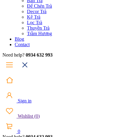
Bàn Trà
Đế Chén Trà
Decor Trà
Kệ Trà
Lọc Trà
Thuyền Trà
Trầm Hương
Blog
Contact
Need help?
0934 632 993
Sign in
Wishlist
(
0
)
0
Need help?
0934 632 993