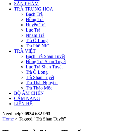
SẢN PHẨM
TRÀ TRUNG HOA
Bạch Trà
Hồng Trà
Huyền Trà
Lục Trà
Nham Trà
Trà Ô Long
Trà Phổ Nhĩ
TRÀ VIỆT
Bạch Trà Shan Tuyết
Hồng Trà Shan Tuyết
Lục Trà Shan Tuyết
Trà Ô Long
Trà Shan Tuyết
Trà Thái Nguyên
Trà Thảo Mộc
BỘ ẤM CHÉN
CẨM NANG
LIÊN HỆ
Need help?
0934 632 993
Home
>
Tagged "Trà Shan Tuyết"