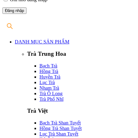
DANH MỤC SẢN PHẨM
Trà Trung Hoa
Bạch Trà
Hồng Trà
Huyền Trà
Lục Trà
Nham Trà
Trà Ô Long
Trà Phổ Nhĩ
Trà Việt
Bạch Trà Shan Tuyết
Hồng Trà Shan Tuyết
Lục Trà Shan Tuyết