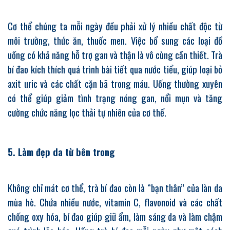
Cơ thể chúng ta mỗi ngày đều phải xử lý nhiều chất độc từ
môi trường, thức ăn, thuốc men. Việc bổ sung các loại đồ
uống có khả năng hỗ trợ gan và thận là vô cùng cần thiết. Trà
bí đao kích thích quá trình bài tiết qua nước tiểu, giúp loại bỏ
axit uric và các chất cặn bã trong máu. Uống thường xuyên
có thể giúp giảm tình trạng nóng gan, nổi mụn và tăng
cường chức năng lọc thải tự nhiên của cơ thể.
5. Làm đẹp da từ bên trong
Không chỉ mát cơ thể, trà bí đao còn là “bạn thân” của làn da
mùa hè. Chứa nhiều nước, vitamin C, flavonoid và các chất
chống oxy hóa, bí đao giúp giữ ẩm, làm sáng da và làm chậm