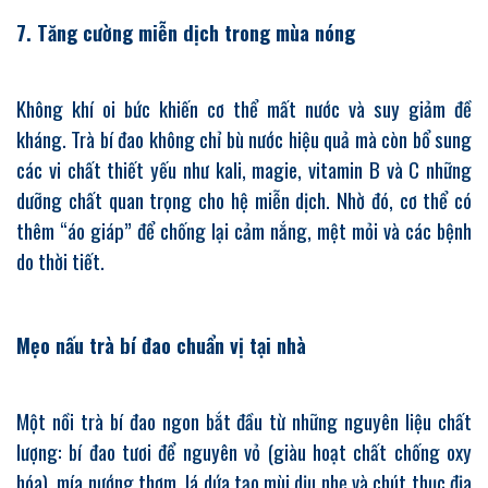
7. Tăng cường miễn dịch trong mùa nóng
Không khí oi bức khiến cơ thể mất nước và suy giảm đề
kháng. Trà bí đao không chỉ bù nước hiệu quả mà còn bổ sung
các vi chất thiết yếu như kali, magie, vitamin B và C những
dưỡng chất quan trọng cho hệ miễn dịch. Nhờ đó, cơ thể có
thêm “áo giáp” để chống lại cảm nắng, mệt mỏi và các bệnh
do thời tiết.
Mẹo nấu trà bí đao chuẩn vị tại nhà
Một nồi trà bí đao ngon bắt đầu từ những nguyên liệu chất
lượng: bí đao tươi để nguyên vỏ (giàu hoạt chất chống oxy
hóa), mía nướng thơm, lá dứa tạo mùi dịu nhẹ và chút thục địa