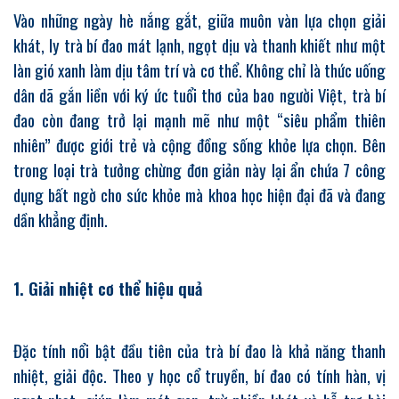
Vào những ngày hè nắng gắt, giữa muôn vàn lựa chọn giải
khát, ly trà bí đao mát lạnh, ngọt dịu và thanh khiết như một
làn gió xanh làm dịu tâm trí và cơ thể. Không chỉ là thức uống
dân dã gắn liền với ký ức tuổi thơ của bao người Việt, trà bí
đao còn đang trở lại mạnh mẽ như một “siêu phẩm thiên
nhiên” được giới trẻ và cộng đồng sống khỏe lựa chọn. Bên
trong loại trà tưởng chừng đơn giản này lại ẩn chứa 7 công
dụng bất ngờ cho sức khỏe mà khoa học hiện đại đã và đang
dần khẳng định.
1. Giải nhiệt cơ thể hiệu quả
Đặc tính nổi bật đầu tiên của trà bí đao là khả năng thanh
nhiệt, giải độc. Theo y học cổ truyền, bí đao có tính hàn, vị