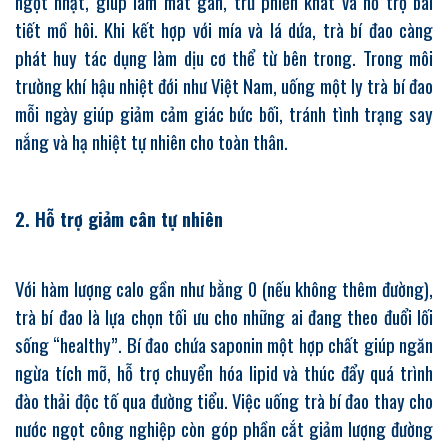
ngọt nhạt, giúp làm mát gan, trừ phiền khát và hỗ trợ bài
tiết mồ hôi. Khi kết hợp với mía và lá dứa, trà bí đao càng
phát huy tác dụng làm dịu cơ thể từ bên trong. Trong môi
trường khí hậu nhiệt đới như Việt Nam, uống một ly trà bí đao
mỗi ngày giúp giảm cảm giác bức bối, tránh tình trạng say
nắng và hạ nhiệt tự nhiên cho toàn thân.
2. Hỗ trợ giảm cân tự nhiên
Với hàm lượng calo gần như bằng 0 (nếu không thêm đường),
trà bí đao là lựa chọn tối ưu cho những ai đang theo đuổi lối
sống “healthy”. Bí đao chứa saponin một hợp chất giúp ngăn
ngừa tích mỡ, hỗ trợ chuyển hóa lipid và thúc đẩy quá trình
đào thải độc tố qua đường tiểu. Việc uống trà bí đao thay cho
nước ngọt công nghiệp còn góp phần cắt giảm lượng đường