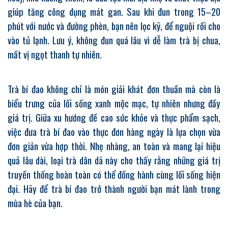
giúp tăng công dụng mát gan. Sau khi đun trong 15–20
phút với nước và đường phèn, bạn nên lọc kỹ, để nguội rồi cho
vào tủ lạnh. Lưu ý, không đun quá lâu vì dễ làm trà bị chua,
mất vị ngọt thanh tự nhiên.
Trà bí đao không chỉ là món giải khát đơn thuần mà còn là
biểu trưng của lối sống xanh mộc mạc, tự nhiên nhưng đầy
giá trị. Giữa xu hướng đề cao sức khỏe và thực phẩm sạch,
việc đưa trà bí đao vào thực đơn hàng ngày là lựa chọn vừa
đơn giản vừa hợp thời. Nhẹ nhàng, an toàn và mang lại hiệu
quả lâu dài, loại trà dân dã này cho thấy rằng những giá trị
truyền thống hoàn toàn có thể đồng hành cùng lối sống hiện
đại. Hãy để trà bí đao trở thành người bạn mát lành trong
mùa hè của bạn.