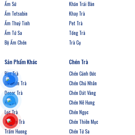
Ấm Sứ
Khăn Trải Bàn
Ấm Tetsubin
Khay Trà
Ấm Thuỷ Tinh
Pet Trà
Ấm Tử Sa
Tống Trà
Bộ Ấm Chén
Trà Cụ
Sản Phẩm Khác
Chén Trà
Bàn Trà
Chén Cảnh Đức
Đế Chén Trà
Chén Chủ Nhân
Decor Trà
Chén Dát Vàng
Kệ Trà
Chén Nê Hưng
Lọc Trà
Chén Ngọc
Thuyền Trà
Chén Thiên Mục
Trầm Hương
Chén Tử Sa