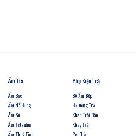
Ấm Trà
Phụ Kiện Trà
Ấm Bạc
Bộ Ấm Bếp
Ấm Nê Hưng
Hũ Đựng Trà
Ấm Sứ
Khăn Trải Bàn
Ấm Tetsubin
Khay Trà
Ấm Thuỷ Tinh
Pet Trà