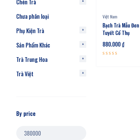
Chén Trà
Chưa phân loại
Việt Nam
Bạch Trà Mẫu Đơn
Phụ Kiện Trà
Tuyết Cổ Thụ
880.000
₫
Sản Phẩm Khác
Trà Trung Hoa
Được xếp
5.00
hạng
5 sao
Trà Việt
By price