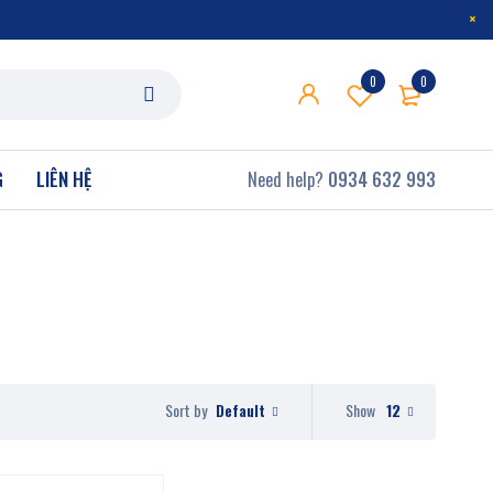
0
0
G
LIÊN HỆ
Need help?
0934 632 993
Default
Show
12
Sort by