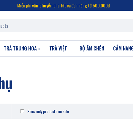
Miễn phí
vận chuyển
cho tất cả đơn hàng từ 500.000đ
TRÀ TRUNG HOA
TRÀ VIỆT
BỘ ẤM CHÉN
CẨM NAN
Thụ
Show only products on sale