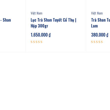
Việt Nam
Việt Nam
 - Shan
Lục Trà Shan Tuyết Cổ Thụ |
Trà Shan T
Hộp 300gr
Lam
1.650.000
₫
380.000
₫
Được xếp
Được xếp
5.00
5.00
hạng
hạng
5 sao
5 sao