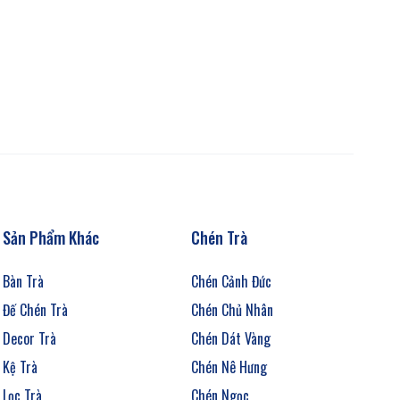
Sản Phẩm Khác
Chén Trà
Bàn Trà
Chén Cảnh Đức
Đế Chén Trà
Chén Chủ Nhân
Decor Trà
Chén Dát Vàng
Kệ Trà
Chén Nê Hưng
Lọc Trà
Chén Ngọc