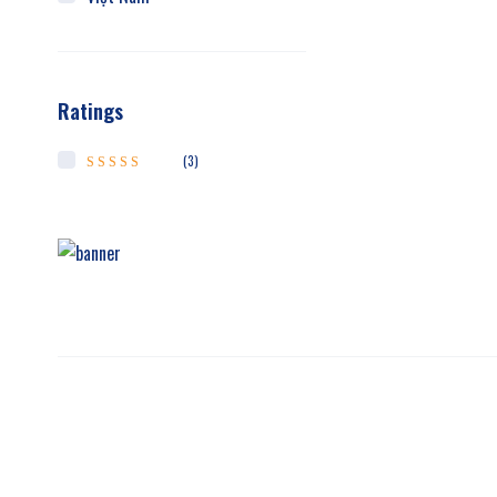
Ratings
(3)
Được xếp hạng
5
5 sao