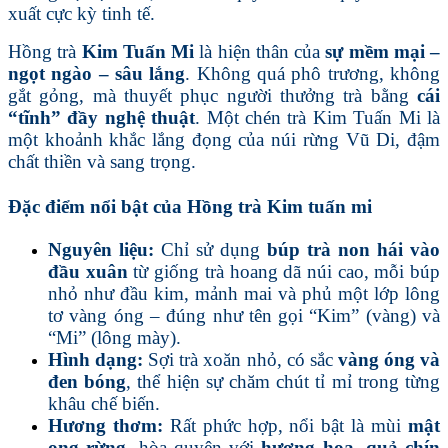
xuất cực kỳ tinh tế.
Hồng trà
Kim Tuấn Mi
là hiện thân của
sự mềm mại –
ngọt ngào – sâu lắng
. Không quá phô trương, không
gắt gỏng, mà thuyết phục người thưởng trà bằng
cái
“tĩnh” đầy nghệ thuật
. Một chén trà Kim Tuấn Mi là
một khoảnh khắc lắng đọng của núi rừng Vũ Di, đậm
chất thiền và sang trọng.
Đặc điểm nổi bật của Hồng trà Kim tuấn mi
Nguyên liệu:
Chỉ sử dụng
búp trà non hái vào
đầu xuân
từ giống trà hoang dã núi cao, mỗi búp
nhỏ như đầu kim, mảnh mai và phủ một lớp lông
tơ vàng óng – đúng như tên gọi “Kim” (vàng) và
“Mi” (lông mày).
Hình dạng:
Sợi trà xoăn nhỏ, có sắc
vàng óng và
đen bóng
, thể hiện sự chăm chút tỉ mỉ trong từng
khâu chế biến.
Hương thơm:
Rất phức hợp, nổi bật là mùi
mật
ong rừng
, hòa quyện với
hương hoa, quả chín