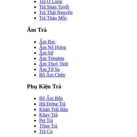
Trà Ô Long
Trà Shan Tuyết
Trà Thái Nguyên
Trà Thảo Mộc
Ấm Trà
Ấm Bạc
Ấm Nê Hưng
Ấm Sứ
Ấm Tetsubin
Ấm Thuỷ Tinh
Ấm Tử Sa
Bộ Ấm Chén
Phụ Kiện Trà
Bộ Ấm Bếp
Hũ Đựng Trà
Khăn Trải Bàn
Khay Trà
Pet Trà
Tống Trà
Trà Cụ