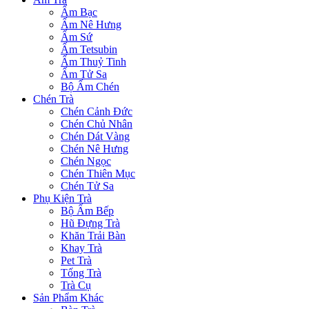
Ấm Bạc
Ấm Nê Hưng
Ấm Sứ
Ấm Tetsubin
Ấm Thuỷ Tinh
Ấm Tử Sa
Bộ Ấm Chén
Chén Trà
Chén Cảnh Đức
Chén Chủ Nhân
Chén Dát Vàng
Chén Nê Hưng
Chén Ngọc
Chén Thiên Mục
Chén Tử Sa
Phụ Kiện Trà
Bộ Ấm Bếp
Hũ Đựng Trà
Khăn Trải Bàn
Khay Trà
Pet Trà
Tống Trà
Trà Cụ
Sản Phẩm Khác