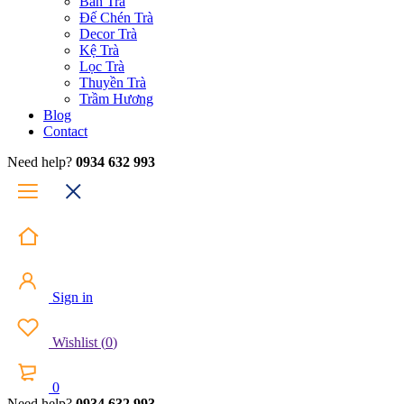
Bàn Trà
Đế Chén Trà
Decor Trà
Kệ Trà
Lọc Trà
Thuyền Trà
Trầm Hương
Blog
Contact
Need help?
0934 632 993
Sign in
Wishlist
(
0
)
0
Need help?
0934 632 993