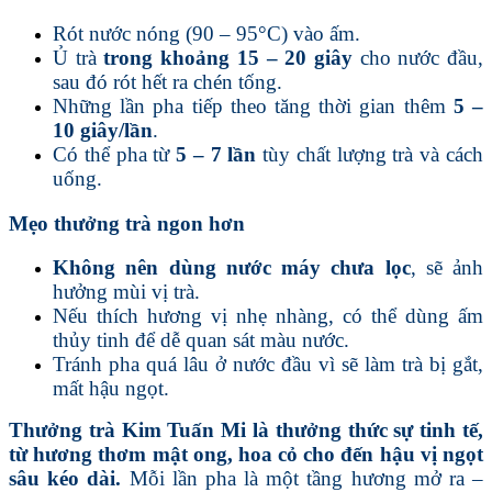
Rót nước nóng (90 – 95°C) vào ấm.
Ủ trà
trong khoảng 15 – 20 giây
cho nước đầu,
sau đó rót hết ra chén tống.
Những lần pha tiếp theo tăng thời gian thêm
5 –
10 giây/lần
.
Có thể pha từ
5 – 7 lần
tùy chất lượng trà và cách
uống.
Mẹo thưởng trà ngon hơn
Không nên dùng nước máy chưa lọc
, sẽ ảnh
hưởng mùi vị trà.
Nếu thích hương vị nhẹ nhàng, có thể dùng ấm
thủy tinh để dễ quan sát màu nước.
Tránh pha quá lâu ở nước đầu vì sẽ làm trà bị gắt,
mất hậu ngọt.
Thưởng trà Kim Tuấn Mi là thưởng thức sự tinh tế,
từ hương thơm mật ong, hoa cỏ cho đến hậu vị ngọt
sâu kéo dài.
Mỗi lần pha là một tầng hương mở ra –