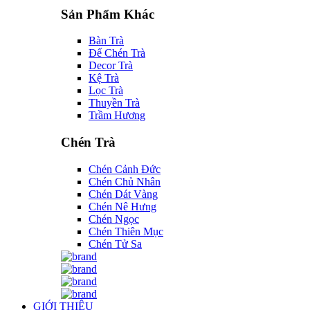
Sản Phẩm Khác
Bàn Trà
Đế Chén Trà
Decor Trà
Kệ Trà
Lọc Trà
Thuyền Trà
Trầm Hương
Chén Trà
Chén Cảnh Đức
Chén Chủ Nhân
Chén Dát Vàng
Chén Nê Hưng
Chén Ngọc
Chén Thiên Mục
Chén Tử Sa
GIỚI THIỆU