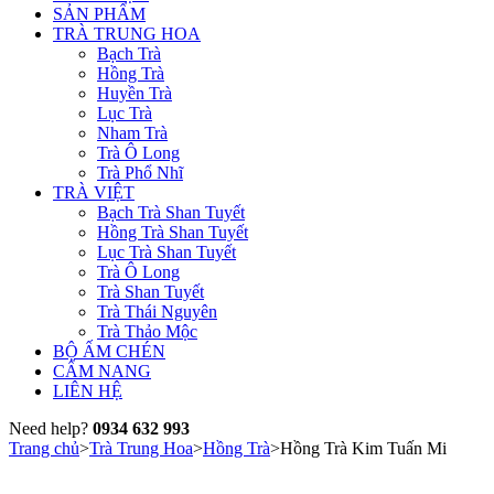
SẢN PHẨM
TRÀ TRUNG HOA
Bạch Trà
Hồng Trà
Huyền Trà
Lục Trà
Nham Trà
Trà Ô Long
Trà Phổ Nhĩ
TRÀ VIỆT
Bạch Trà Shan Tuyết
Hồng Trà Shan Tuyết
Lục Trà Shan Tuyết
Trà Ô Long
Trà Shan Tuyết
Trà Thái Nguyên
Trà Thảo Mộc
BỘ ẤM CHÉN
CẨM NANG
LIÊN HỆ
Need help?
0934 632 993
Trang chủ
>
Trà Trung Hoa
>
Hồng Trà
>
Hồng Trà Kim Tuấn Mi