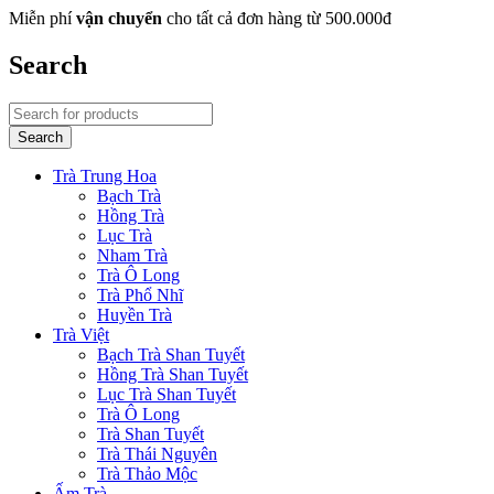
Miễn phí
vận chuyển
cho tất cả đơn hàng từ 500.000đ
Search
Trà Trung Hoa
Bạch Trà
Hồng Trà
Lục Trà
Nham Trà
Trà Ô Long
Trà Phổ Nhĩ
Huyền Trà
Trà Việt
Bạch Trà Shan Tuyết
Hồng Trà Shan Tuyết
Lục Trà Shan Tuyết
Trà Ô Long
Trà Shan Tuyết
Trà Thái Nguyên
Trà Thảo Mộc
Ấm Trà