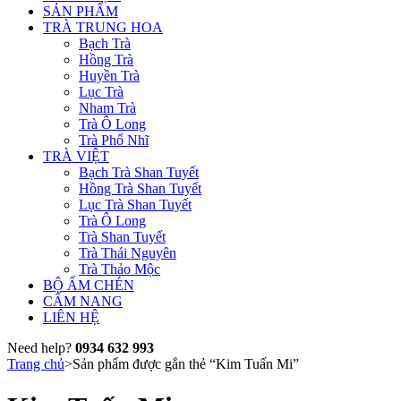
SẢN PHẨM
TRÀ TRUNG HOA
Bạch Trà
Hồng Trà
Huyền Trà
Lục Trà
Nham Trà
Trà Ô Long
Trà Phổ Nhĩ
TRÀ VIỆT
Bạch Trà Shan Tuyết
Hồng Trà Shan Tuyết
Lục Trà Shan Tuyết
Trà Ô Long
Trà Shan Tuyết
Trà Thái Nguyên
Trà Thảo Mộc
BỘ ẤM CHÉN
CẨM NANG
LIÊN HỆ
Need help?
0934 632 993
Trang chủ
>
Sản phẩm được gắn thẻ “Kim Tuấn Mi”