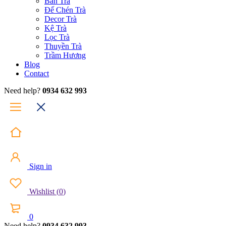
Bàn Trà
Đế Chén Trà
Decor Trà
Kệ Trà
Lọc Trà
Thuyền Trà
Trầm Hương
Blog
Contact
Need help?
0934 632 993
Sign in
Wishlist
(
0
)
0
Need help?
0934 632 993