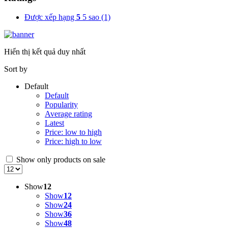
Được xếp hạng
5
5 sao
(1)
Hiển thị kết quả duy nhất
Sort by
Default
Default
Popularity
Average rating
Latest
Price: low to high
Price: high to low
Show only products on sale
Show
12
Show
12
Show
24
Show
36
Show
48