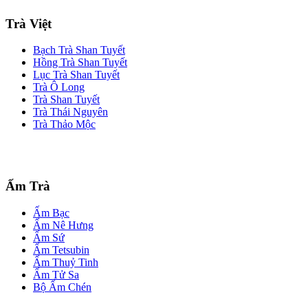
Trà Việt
Bạch Trà Shan Tuyết
Hồng Trà Shan Tuyết
Lục Trà Shan Tuyết
Trà Ô Long
Trà Shan Tuyết
Trà Thái Nguyên
Trà Thảo Mộc
Ấm Trà
Ấm Bạc
Ấm Nê Hưng
Ấm Sứ
Ấm Tetsubin
Ấm Thuỷ Tinh
Ấm Tử Sa
Bộ Ấm Chén