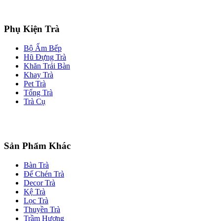
Phụ Kiện Trà
Bộ Ấm Bếp
Hũ Đựng Trà
Khăn Trải Bàn
Khay Trà
Pet Trà
Tống Trà
Trà Cụ
Sản Phẩm Khác
Bàn Trà
Đế Chén Trà
Decor Trà
Kệ Trà
Lọc Trà
Thuyền Trà
Trầm Hương