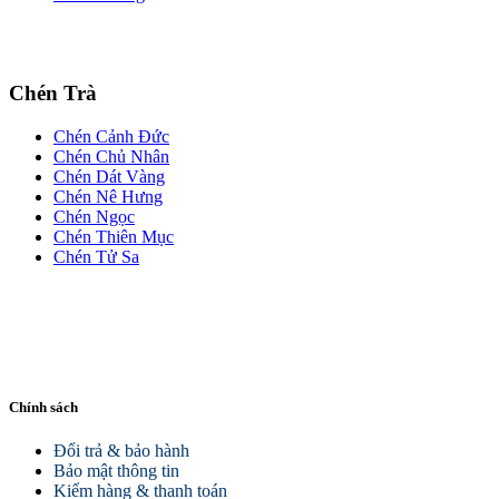
Chén Trà
Chén Cảnh Đức
Chén Chủ Nhân
Chén Dát Vàng
Chén Nê Hưng
Chén Ngọc
Chén Thiên Mục
Chén Tử Sa
Chính sách
Đổi trả & bảo hành
Bảo mật thông tin
Kiểm hàng & thanh toán