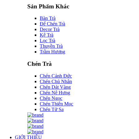
Sản Phẩm Khác
Bàn Trà
Đế Chén Trà
Decor Trà
Kệ Trà
Lọc Trà
Thuyền Trà
Trầm Hương
Chén Trà
Chén Cảnh Đức
Chén Chủ Nhân
Chén Dát Vàng
Chén Nê Hưng
Chén Ngọc
Chén Thiên Mục
Chén Tử Sa
GIỚI THIỆU