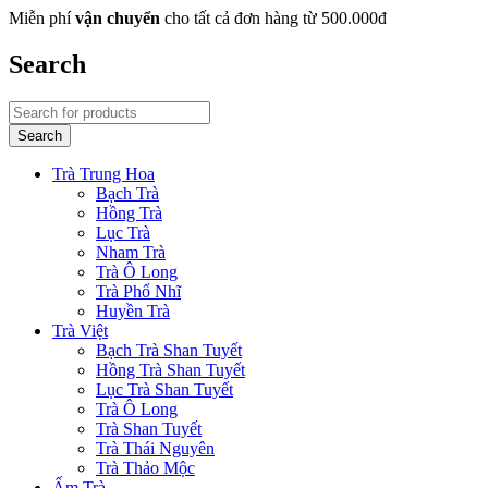
Miễn phí
vận chuyển
cho tất cả đơn hàng từ 500.000đ
Search
Trà Trung Hoa
Bạch Trà
Hồng Trà
Lục Trà
Nham Trà
Trà Ô Long
Trà Phổ Nhĩ
Huyền Trà
Trà Việt
Bạch Trà Shan Tuyết
Hồng Trà Shan Tuyết
Lục Trà Shan Tuyết
Trà Ô Long
Trà Shan Tuyết
Trà Thái Nguyên
Trà Thảo Mộc
Ấm Trà