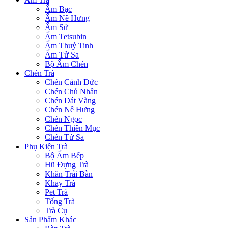
Ấm Bạc
Ấm Nê Hưng
Ấm Sứ
Ấm Tetsubin
Ấm Thuỷ Tinh
Ấm Tử Sa
Bộ Ấm Chén
Chén Trà
Chén Cảnh Đức
Chén Chủ Nhân
Chén Dát Vàng
Chén Nê Hưng
Chén Ngọc
Chén Thiên Mục
Chén Tử Sa
Phụ Kiện Trà
Bộ Ấm Bếp
Hũ Đựng Trà
Khăn Trải Bàn
Khay Trà
Pet Trà
Tống Trà
Trà Cụ
Sản Phẩm Khác