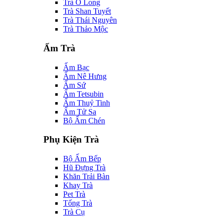
Trà Ô Long
Trà Shan Tuyết
Trà Thái Nguyên
Trà Thảo Mộc
Ấm Trà
Ấm Bạc
Ấm Nê Hưng
Ấm Sứ
Ấm Tetsubin
Ấm Thuỷ Tinh
Ấm Tử Sa
Bộ Ấm Chén
Phụ Kiện Trà
Bộ Ấm Bếp
Hũ Đựng Trà
Khăn Trải Bàn
Khay Trà
Pet Trà
Tống Trà
Trà Cụ