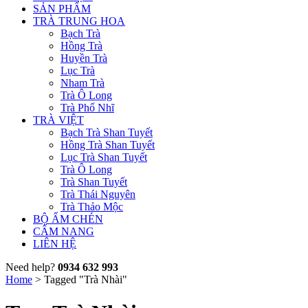
SẢN PHẨM
TRÀ TRUNG HOA
Bạch Trà
Hồng Trà
Huyền Trà
Lục Trà
Nham Trà
Trà Ô Long
Trà Phổ Nhĩ
TRÀ VIỆT
Bạch Trà Shan Tuyết
Hồng Trà Shan Tuyết
Lục Trà Shan Tuyết
Trà Ô Long
Trà Shan Tuyết
Trà Thái Nguyên
Trà Thảo Mộc
BỘ ẤM CHÉN
CẨM NANG
LIÊN HỆ
Need help?
0934 632 993
Home
>
Tagged "Trà Nhài"