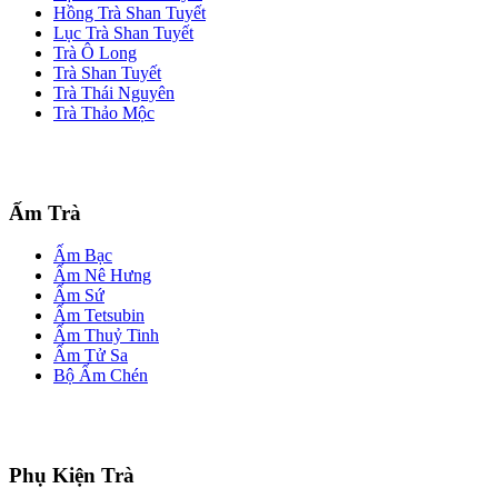
Hồng Trà Shan Tuyết
Lục Trà Shan Tuyết
Trà Ô Long
Trà Shan Tuyết
Trà Thái Nguyên
Trà Thảo Mộc
Ấm Trà
Ấm Bạc
Ấm Nê Hưng
Ấm Sứ
Ấm Tetsubin
Ấm Thuỷ Tinh
Ấm Tử Sa
Bộ Ấm Chén
Phụ Kiện Trà