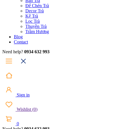
Bàn Trà
Đế Chén Trà
Decor Trà
Kệ Trà
Lọc Trà
Thuyền Trà
Trầm Hương
Blog
Contact
Need help?
0934 632 993
Sign in
Wishlist
(
0
)
0
Need help?
0934 632 993