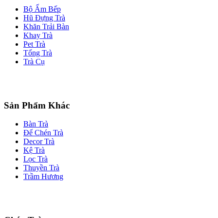
Bộ Ấm Bếp
Hũ Đựng Trà
Khăn Trải Bàn
Khay Trà
Pet Trà
Tống Trà
Trà Cụ
Sản Phẩm Khác
Bàn Trà
Đế Chén Trà
Decor Trà
Kệ Trà
Lọc Trà
Thuyền Trà
Trầm Hương