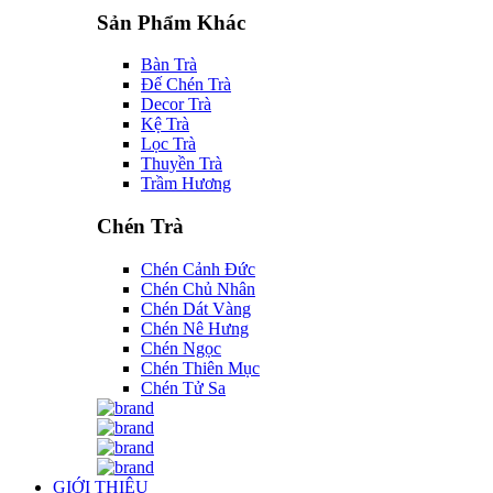
Sản Phẩm Khác
Bàn Trà
Đế Chén Trà
Decor Trà
Kệ Trà
Lọc Trà
Thuyền Trà
Trầm Hương
Chén Trà
Chén Cảnh Đức
Chén Chủ Nhân
Chén Dát Vàng
Chén Nê Hưng
Chén Ngọc
Chén Thiên Mục
Chén Tử Sa
GIỚI THIỆU