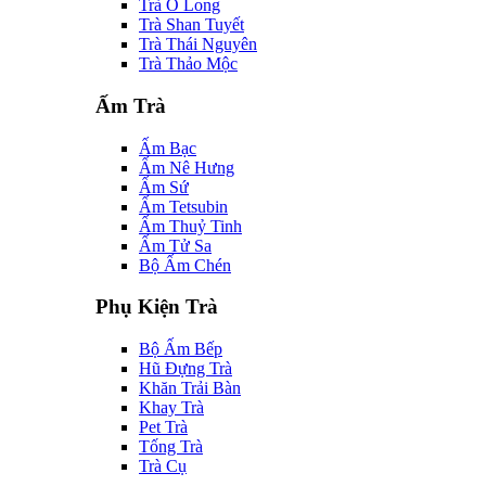
Trà Ô Long
Trà Shan Tuyết
Trà Thái Nguyên
Trà Thảo Mộc
Ấm Trà
Ấm Bạc
Ấm Nê Hưng
Ấm Sứ
Ấm Tetsubin
Ấm Thuỷ Tinh
Ấm Tử Sa
Bộ Ấm Chén
Phụ Kiện Trà
Bộ Ấm Bếp
Hũ Đựng Trà
Khăn Trải Bàn
Khay Trà
Pet Trà
Tống Trà
Trà Cụ