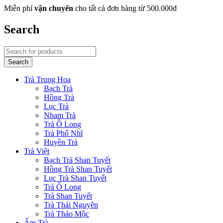
Miễn phí
vận chuyển
cho tất cả đơn hàng từ 500.000đ
Search
Trà Trung Hoa
Bạch Trà
Hồng Trà
Lục Trà
Nham Trà
Trà Ô Long
Trà Phổ Nhĩ
Huyền Trà
Trà Việt
Bạch Trà Shan Tuyết
Hồng Trà Shan Tuyết
Lục Trà Shan Tuyết
Trà Ô Long
Trà Shan Tuyết
Trà Thái Nguyên
Trà Thảo Mộc
Ấm Trà