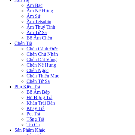
Ấm Bạc
Ấm Nê Hưng
Ấm Sứ
Ấm Tetsubin
Ấm Thuỷ Tinh
Ấm Tử Sa
Bộ Ấm Chén
Chén Trà
Chén Cảnh Đức
Chén Chủ Nhân
Chén Dát Vàng
Chén Nê Hưng
Chén Ngọc
Chén Thiên Mục
Chén Tử Sa
Phụ Kiện Trà
Bộ Ấm Bếp
Hũ Đựng Trà
Khăn Trải Bàn
Khay Trà
Pet Trà
Tống Trà
Trà Cụ
Sản Phẩm Khác