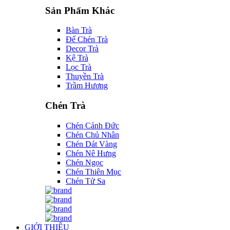
Sản Phẩm Khác
Bàn Trà
Đế Chén Trà
Decor Trà
Kệ Trà
Lọc Trà
Thuyền Trà
Trầm Hương
Chén Trà
Chén Cảnh Đức
Chén Chủ Nhân
Chén Dát Vàng
Chén Nê Hưng
Chén Ngọc
Chén Thiên Mục
Chén Tử Sa
GIỚI THIỆU