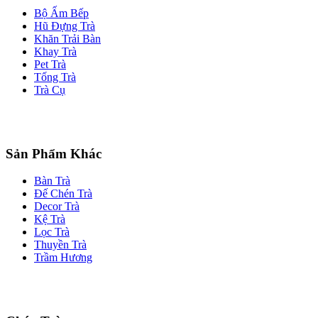
Bộ Ấm Bếp
Hũ Đựng Trà
Khăn Trải Bàn
Khay Trà
Pet Trà
Tống Trà
Trà Cụ
Sản Phẩm Khác
Bàn Trà
Đế Chén Trà
Decor Trà
Kệ Trà
Lọc Trà
Thuyền Trà
Trầm Hương