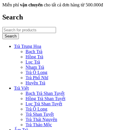
Miễn phí
vận chuyển
cho tất cả đơn hàng từ 500.000đ
Search
Trà Trung Hoa
Bạch Trà
Hồng Trà
Lục Trà
Nham Trà
Trà Ô Long
Trà Phổ Nhĩ
Huyền Trà
Trà Việt
Bạch Trà Shan Tuyết
Hồng Trà Shan Tuyết
Lục Trà Shan Tuyết
Trà Ô Long
Trà Shan Tuyết
Trà Thái Nguyên
Trà Thảo Mộc
Ấm Trà