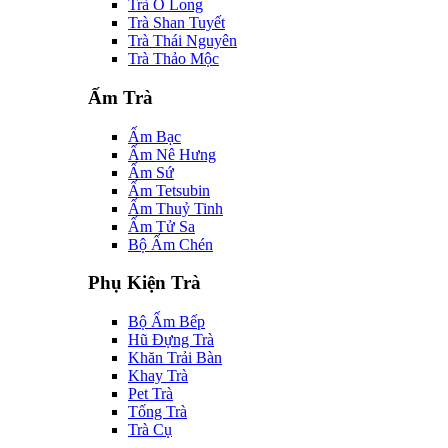
Trà Ô Long
Trà Shan Tuyết
Trà Thái Nguyên
Trà Thảo Mộc
Ấm Trà
Ấm Bạc
Ấm Nê Hưng
Ấm Sứ
Ấm Tetsubin
Ấm Thuỷ Tinh
Ấm Tử Sa
Bộ Ấm Chén
Phụ Kiện Trà
Bộ Ấm Bếp
Hũ Đựng Trà
Khăn Trải Bàn
Khay Trà
Pet Trà
Tống Trà
Trà Cụ