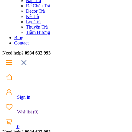
Bàn Trà
Đế Chén Trà
Decor Trà
Kệ Trà
Lọc Trà
Thuyền Trà
Trầm Hương
Blog
Contact
Need help?
0934 632 993
Sign in
Wishlist
(
0
)
0
Need help?
0934 632 993