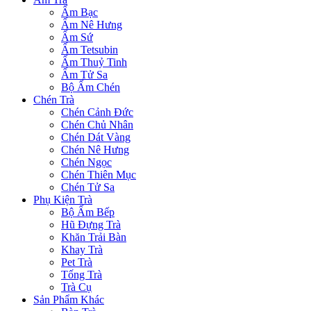
Ấm Bạc
Ấm Nê Hưng
Ấm Sứ
Ấm Tetsubin
Ấm Thuỷ Tinh
Ấm Tử Sa
Bộ Ấm Chén
Chén Trà
Chén Cảnh Đức
Chén Chủ Nhân
Chén Dát Vàng
Chén Nê Hưng
Chén Ngọc
Chén Thiên Mục
Chén Tử Sa
Phụ Kiện Trà
Bộ Ấm Bếp
Hũ Đựng Trà
Khăn Trải Bàn
Khay Trà
Pet Trà
Tống Trà
Trà Cụ
Sản Phẩm Khác