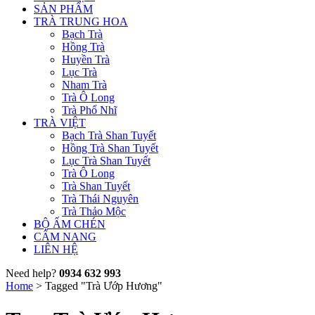
SẢN PHẨM
TRÀ TRUNG HOA
Bạch Trà
Hồng Trà
Huyền Trà
Lục Trà
Nham Trà
Trà Ô Long
Trà Phổ Nhĩ
TRÀ VIỆT
Bạch Trà Shan Tuyết
Hồng Trà Shan Tuyết
Lục Trà Shan Tuyết
Trà Ô Long
Trà Shan Tuyết
Trà Thái Nguyên
Trà Thảo Mộc
BỘ ẤM CHÉN
CẨM NANG
LIÊN HỆ
Need help?
0934 632 993
Home
>
Tagged "Trà Ướp Hương"