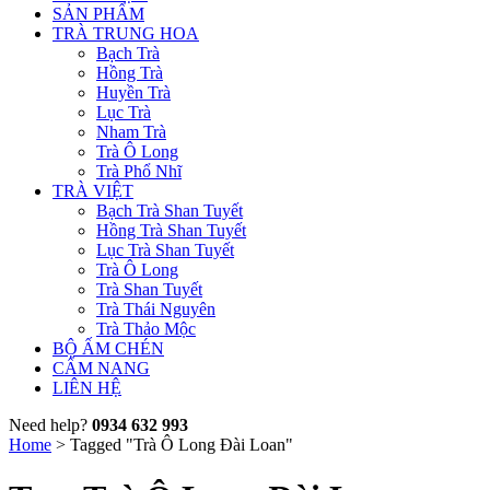
SẢN PHẨM
TRÀ TRUNG HOA
Bạch Trà
Hồng Trà
Huyền Trà
Lục Trà
Nham Trà
Trà Ô Long
Trà Phổ Nhĩ
TRÀ VIỆT
Bạch Trà Shan Tuyết
Hồng Trà Shan Tuyết
Lục Trà Shan Tuyết
Trà Ô Long
Trà Shan Tuyết
Trà Thái Nguyên
Trà Thảo Mộc
BỘ ẤM CHÉN
CẨM NANG
LIÊN HỆ
Need help?
0934 632 993
Home
>
Tagged "Trà Ô Long Đài Loan"