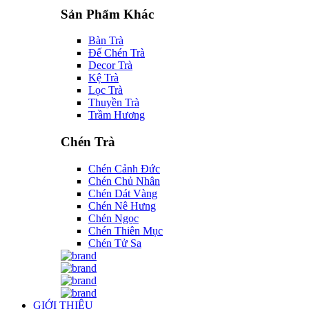
Sản Phẩm Khác
Bàn Trà
Đế Chén Trà
Decor Trà
Kệ Trà
Lọc Trà
Thuyền Trà
Trầm Hương
Chén Trà
Chén Cảnh Đức
Chén Chủ Nhân
Chén Dát Vàng
Chén Nê Hưng
Chén Ngọc
Chén Thiên Mục
Chén Tử Sa
GIỚI THIỆU