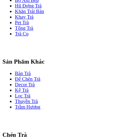
Bộ Ấm Bếp
Hũ Đựng Trà
Khăn Trải Bàn
Khay Trà
Pet Trà
Tống Trà
Trà Cụ
Sản Phẩm Khác
Bàn Trà
Đế Chén Trà
Decor Trà
Kệ Trà
Lọc Trà
Thuyền Trà
Trầm Hương
Chén Trà