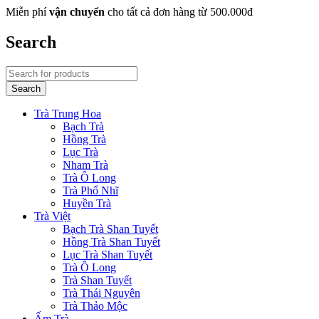
Miễn phí
vận chuyển
cho tất cả đơn hàng từ 500.000đ
Search
Trà Trung Hoa
Bạch Trà
Hồng Trà
Lục Trà
Nham Trà
Trà Ô Long
Trà Phổ Nhĩ
Huyền Trà
Trà Việt
Bạch Trà Shan Tuyết
Hồng Trà Shan Tuyết
Lục Trà Shan Tuyết
Trà Ô Long
Trà Shan Tuyết
Trà Thái Nguyên
Trà Thảo Mộc
Ấm Trà