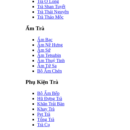
Trà Ô Long
Trà Shan Tuyết
Trà Thái Nguyên
Trà Thảo Mộc
Ấm Trà
Ấm Bạc
Ấm Nê Hưng
Ấm Sứ
Ấm Tetsubin
Ấm Thuỷ Tinh
Ấm Tử Sa
Bộ Ấm Chén
Phụ Kiện Trà
Bộ Ấm Bếp
Hũ Đựng Trà
Khăn Trải Bàn
Khay Trà
Pet Trà
Tống Trà
Trà Cụ