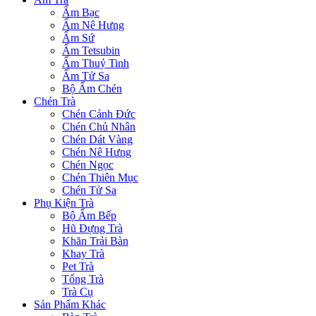
Ấm Bạc
Ấm Nê Hưng
Ấm Sứ
Ấm Tetsubin
Ấm Thuỷ Tinh
Ấm Tử Sa
Bộ Ấm Chén
Chén Trà
Chén Cảnh Đức
Chén Chủ Nhân
Chén Dát Vàng
Chén Nê Hưng
Chén Ngọc
Chén Thiên Mục
Chén Tử Sa
Phụ Kiện Trà
Bộ Ấm Bếp
Hũ Đựng Trà
Khăn Trải Bàn
Khay Trà
Pet Trà
Tống Trà
Trà Cụ
Sản Phẩm Khác