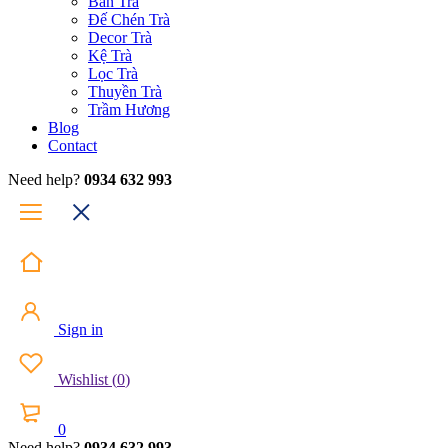
Bàn Trà
Đế Chén Trà
Decor Trà
Kệ Trà
Lọc Trà
Thuyền Trà
Trầm Hương
Blog
Contact
Need help?
0934 632 993
Sign in
Wishlist
(
0
)
0
Need help?
0934 632 993