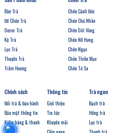
Bàn Trà
Chén Cảnh Đức
Đế Chén Trà
Chén Chủ Nhân
Decor Trà
Chén Dát Vàng
Kệ Trà
Chén Nê Hưng
Lọc Trà
Chén Ngọc
Thuyền Trà
Chén Thiên Mục
Trầm Hương
Chén Tử Sa
Chính sách
Thông tin
Trà ngon
Đổi trả & bảo hành
Giới thiệu
Bạch trà
Bảo mật thông tin
Tin tức
Hồng trà
Kiểm hàng & thanh
Khuyến mãi
Lục trà
toán
Cẩm nang
Thanh trà