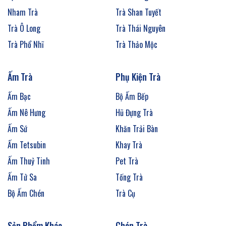
Nham Trà
Trà Shan Tuyết
Trà Ô Long
Trà Thái Nguyên
Trà Phổ Nhĩ
Trà Thảo Mộc
Ấm Trà
Phụ Kiện Trà
Ấm Bạc
Bộ Ấm Bếp
Ấm Nê Hưng
Hũ Đựng Trà
Ấm Sứ
Khăn Trải Bàn
Ấm Tetsubin
Khay Trà
Ấm Thuỷ Tinh
Pet Trà
Ấm Tử Sa
Tống Trà
Bộ Ấm Chén
Trà Cụ
Sản Phẩm Khác
Chén Trà