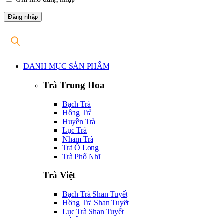
DANH MỤC SẢN PHẨM
Trà Trung Hoa
Bạch Trà
Hồng Trà
Huyền Trà
Lục Trà
Nham Trà
Trà Ô Long
Trà Phổ Nhĩ
Trà Việt
Bạch Trà Shan Tuyết
Hồng Trà Shan Tuyết
Lục Trà Shan Tuyết