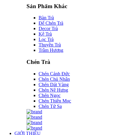
Sản Phẩm Khác
Bàn Trà
Đế Chén Trà
Decor Trà
Kệ Trà
Lọc Trà
Thuyền Trà
Trầm Hương
Chén Trà
Chén Cảnh Đức
Chén Chủ Nhân
Chén Dát Vàng
Chén Nê Hưng
Chén Ngọc
Chén Thiên Mục
Chén Tử Sa
GIỚI THIỆU