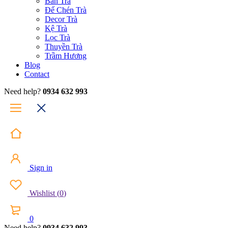
Bàn Trà
Đế Chén Trà
Decor Trà
Kệ Trà
Lọc Trà
Thuyền Trà
Trầm Hương
Blog
Contact
Need help?
0934 632 993
Sign in
Wishlist
(
0
)
0
Need help?
0934 632 993