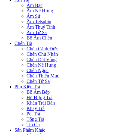
Ấm Bạc
Ấm Nê Hưng
Ấm Sứ
Ấm Tetsubin
Ấm Thuỷ Tinh
Ấm Tử Sa
Bộ Ấm Chén
Chén Trà
Chén Cảnh Đức
Chén Chủ Nhân
Chén Dát Vàng
Chén Nê Hưng
Chén Ngọc
Chén Thiên Mục
Chén Tử Sa
Phụ Kiện Trà
Bộ Ấm Bếp
Hũ Đựng Trà
Khăn Trải Bàn
Khay Trà
Pet Trà
Tống Trà
Trà Cụ
Sản Phẩm Khác