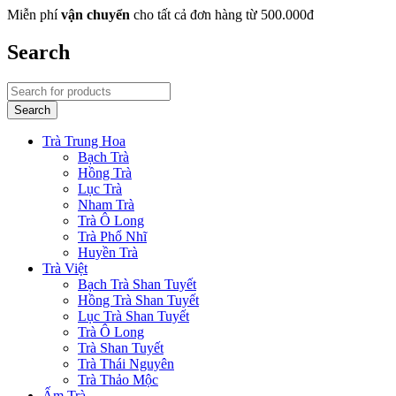
Miễn phí
vận chuyển
cho tất cả đơn hàng từ 500.000đ
Search
Trà Trung Hoa
Bạch Trà
Hồng Trà
Lục Trà
Nham Trà
Trà Ô Long
Trà Phổ Nhĩ
Huyền Trà
Trà Việt
Bạch Trà Shan Tuyết
Hồng Trà Shan Tuyết
Lục Trà Shan Tuyết
Trà Ô Long
Trà Shan Tuyết
Trà Thái Nguyên
Trà Thảo Mộc
Ấm Trà