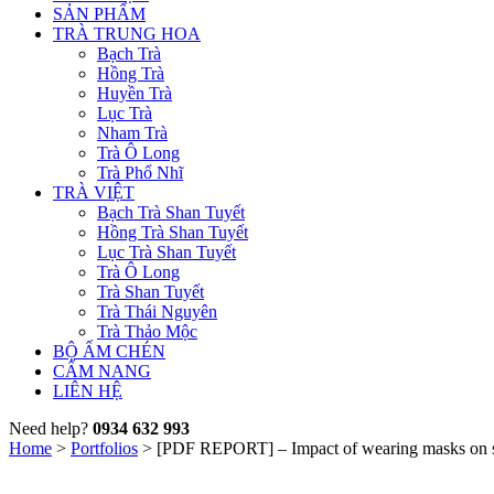
SẢN PHẨM
TRÀ TRUNG HOA
Bạch Trà
Hồng Trà
Huyền Trà
Lục Trà
Nham Trà
Trà Ô Long
Trà Phổ Nhĩ
TRÀ VIỆT
Bạch Trà Shan Tuyết
Hồng Trà Shan Tuyết
Lục Trà Shan Tuyết
Trà Ô Long
Trà Shan Tuyết
Trà Thái Nguyên
Trà Thảo Mộc
BỘ ẤM CHÉN
CẨM NANG
LIÊN HỆ
Need help?
0934 632 993
Home
>
Portfolios
>
[PDF REPORT] – Impact of wearing masks on s