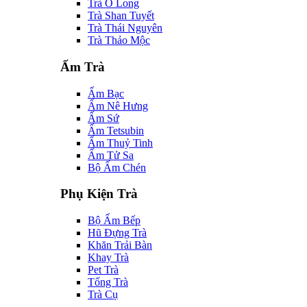
Trà Ô Long
Trà Shan Tuyết
Trà Thái Nguyên
Trà Thảo Mộc
Ấm Trà
Ấm Bạc
Ấm Nê Hưng
Ấm Sứ
Ấm Tetsubin
Ấm Thuỷ Tinh
Ấm Tử Sa
Bộ Ấm Chén
Phụ Kiện Trà
Bộ Ấm Bếp
Hũ Đựng Trà
Khăn Trải Bàn
Khay Trà
Pet Trà
Tống Trà
Trà Cụ