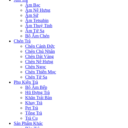
Ấm Bạc
Ấm Nê Hưng
Ấm Sứ
Ấm Tetsubin
Ấm Thuỷ Tinh
Ấm Tử Sa
Bộ Ấm Chén
Chén Trà
Chén Cảnh Đức
Chén Chủ Nhân
Chén Dát Vàng
Chén Nê Hưng
Chén Ngọc
Chén Thiên Mục
Chén Tử Sa
Phụ Kiện Trà
Bộ Ấm Bếp
Hũ Đựng Trà
Khăn Trải Bàn
Khay Trà
Pet Trà
Tống Trà
Trà Cụ
Sản Phẩm Khác