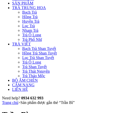
SẢN PHẨM
TRÀ TRUNG HOA
Bạch Trà
Hồng Trà
Huyền Trà
Lục Trà
Nham Trà
Trà Ô Long
Trà Phổ Nhĩ
TRÀ VIỆT
Bạch Trà Shan Tuyết
Hồng Trà Shan Tuyết
Lục Trà Shan Tuyết
Trà Ô Long
Trà Shan Tuyết
Trà Thái Nguyên
Trà Thảo Mộc
BỘ ẤM CHÉN
CẨM NANG
LIÊN HỆ
Need help?
0934 632 993
Trang chủ
>
Sản phẩm được gắn thẻ “Trần Bì”