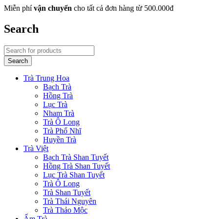
Miễn phí
vận chuyển
cho tất cả đơn hàng từ 500.000đ
Search
Trà Trung Hoa
Bạch Trà
Hồng Trà
Lục Trà
Nham Trà
Trà Ô Long
Trà Phổ Nhĩ
Huyền Trà
Trà Việt
Bạch Trà Shan Tuyết
Hồng Trà Shan Tuyết
Lục Trà Shan Tuyết
Trà Ô Long
Trà Shan Tuyết
Trà Thái Nguyên
Trà Thảo Mộc
Ấm Trà