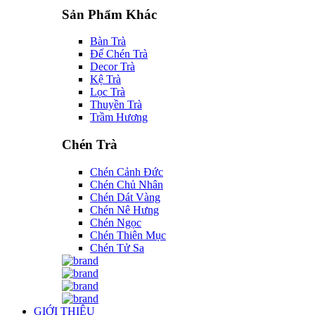
Sản Phẩm Khác
Bàn Trà
Đế Chén Trà
Decor Trà
Kệ Trà
Lọc Trà
Thuyền Trà
Trầm Hương
Chén Trà
Chén Cảnh Đức
Chén Chủ Nhân
Chén Dát Vàng
Chén Nê Hưng
Chén Ngọc
Chén Thiên Mục
Chén Tử Sa
GIỚI THIỆU