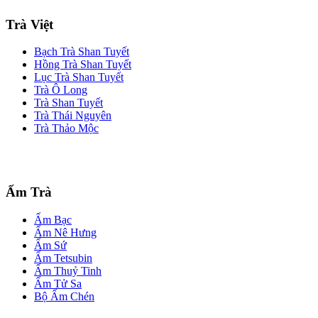
Trà Việt
Bạch Trà Shan Tuyết
Hồng Trà Shan Tuyết
Lục Trà Shan Tuyết
Trà Ô Long
Trà Shan Tuyết
Trà Thái Nguyên
Trà Thảo Mộc
Ấm Trà
Ấm Bạc
Ấm Nê Hưng
Ấm Sứ
Ấm Tetsubin
Ấm Thuỷ Tinh
Ấm Tử Sa
Bộ Ấm Chén