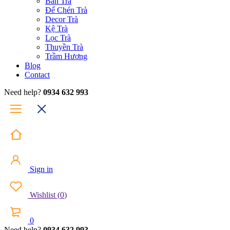
Bàn Trà
Đế Chén Trà
Decor Trà
Kệ Trà
Lọc Trà
Thuyền Trà
Trầm Hương
Blog
Contact
Need help?
0934 632 993
Sign in
Wishlist
(
0
)
0
Need help?
0934 632 993