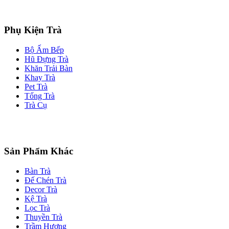
Phụ Kiện Trà
Bộ Ấm Bếp
Hũ Đựng Trà
Khăn Trải Bàn
Khay Trà
Pet Trà
Tống Trà
Trà Cụ
Sản Phẩm Khác
Bàn Trà
Đế Chén Trà
Decor Trà
Kệ Trà
Lọc Trà
Thuyền Trà
Trầm Hương