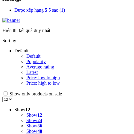
Được xếp hạng
5
5 sao
(1)
Hiển thị kết quả duy nhất
Sort by
Default
Default
Popularity
Average rating
Latest
Price: low to high
Price: high to low
Show only products on sale
Show
12
Show
12
Show
24
Show
36
Show
48