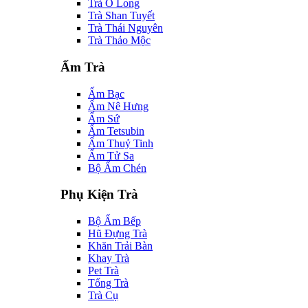
Trà Ô Long
Trà Shan Tuyết
Trà Thái Nguyên
Trà Thảo Mộc
Ấm Trà
Ấm Bạc
Ấm Nê Hưng
Ấm Sứ
Ấm Tetsubin
Ấm Thuỷ Tinh
Ấm Tử Sa
Bộ Ấm Chén
Phụ Kiện Trà
Bộ Ấm Bếp
Hũ Đựng Trà
Khăn Trải Bàn
Khay Trà
Pet Trà
Tống Trà
Trà Cụ