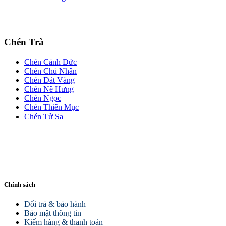
Chén Trà
Chén Cảnh Đức
Chén Chủ Nhân
Chén Dát Vàng
Chén Nê Hưng
Chén Ngọc
Chén Thiên Mục
Chén Tử Sa
Chính sách
Đổi trả & bảo hành
Bảo mật thông tin
Kiểm hàng & thanh toán