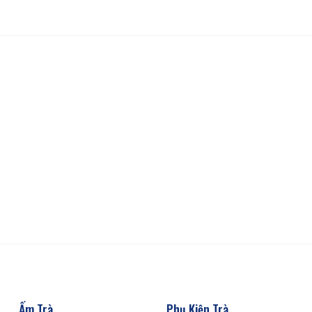
Ấm Trà
Phụ Kiện Trà