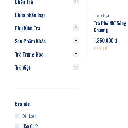
Chén Trà
Chưa phân loại
Trung Hoa
Trà Phổ Nhĩ Sống
Phụ Kiện Trà
Chương
1.350.000
₫
Sản Phẩm Khác
Trà Trung Hoa
Được xếp
5.00
hạng
5 sao
Trà Việt
Brands
Đài Loan
Hàn Quốc