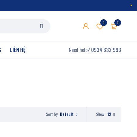
0
0
G
LIÊN HỆ
Need help?
0934 632 993
Default
Show
12
Sort by