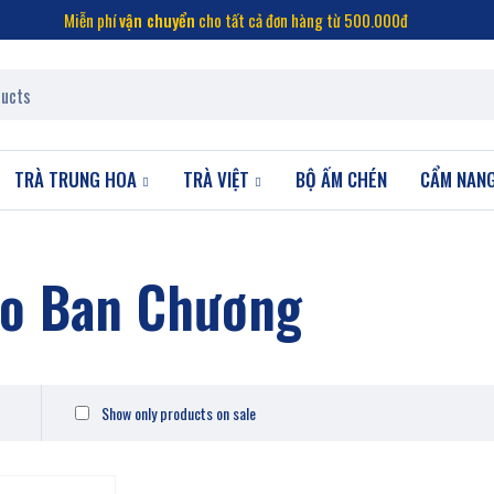
Miễn phí
vận chuyển
cho tất cả đơn hàng từ 500.000đ
TRÀ TRUNG HOA
TRÀ VIỆT
BỘ ẤM CHÉN
CẨM NAN
ão Ban Chương
Show only products on sale