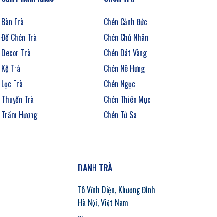
Bàn Trà
Chén Cảnh Đức
Đế Chén Trà
Chén Chủ Nhân
Decor Trà
Chén Dát Vàng
Kệ Trà
Chén Nê Hưng
Lọc Trà
Chén Ngọc
Thuyền Trà
Chén Thiên Mục
Trầm Hương
Chén Tử Sa
DANH TRÀ
Tô Vĩnh Diện, Khương Đình
Hà Nội, Việt Nam