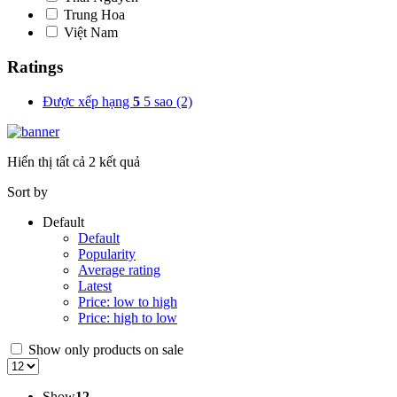
Trung Hoa
Việt Nam
Ratings
Được xếp hạng
5
5 sao
(2)
Hiển thị tất cả 2 kết quả
Sort by
Default
Default
Popularity
Average rating
Latest
Price: low to high
Price: high to low
Show only products on sale
Show
12