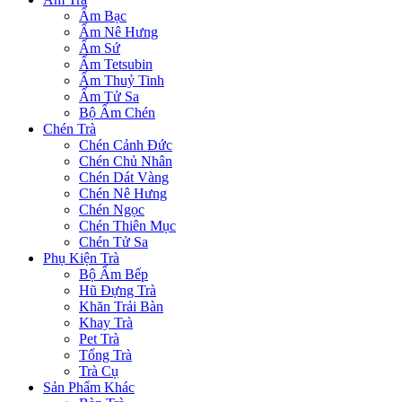
Ấm Bạc
Ấm Nê Hưng
Ấm Sứ
Ấm Tetsubin
Ấm Thuỷ Tinh
Ấm Tử Sa
Bộ Ấm Chén
Chén Trà
Chén Cảnh Đức
Chén Chủ Nhân
Chén Dát Vàng
Chén Nê Hưng
Chén Ngọc
Chén Thiên Mục
Chén Tử Sa
Phụ Kiện Trà
Bộ Ấm Bếp
Hũ Đựng Trà
Khăn Trải Bàn
Khay Trà
Pet Trà
Tống Trà
Trà Cụ
Sản Phẩm Khác