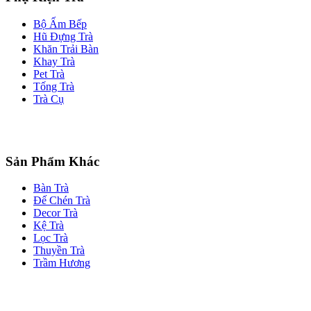
Bộ Ấm Bếp
Hũ Đựng Trà
Khăn Trải Bàn
Khay Trà
Pet Trà
Tống Trà
Trà Cụ
Sản Phẩm Khác
Bàn Trà
Đế Chén Trà
Decor Trà
Kệ Trà
Lọc Trà
Thuyền Trà
Trầm Hương