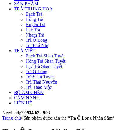
SẢN PHẨM
TRÀ TRUNG HOA
Bạch Trà
Hồng Trà
Huyền Trà
Lục Trà
Nham Trà
Trà Ô Long
Trà Phổ Nhĩ
TRÀ VIỆT
Bạch Trà Shan Tuyết
Hồng Trà Shan Tuyết
Lục Trà Shan Tuyết
Trà Ô Long
Trà Shan Tuyết
Trà Thái Nguyên
Trà Thảo Mộc
BỘ ẤM CHÉN
CẨM NANG
LIÊN HỆ
Need help?
0934 632 993
Trang chủ
>
Sản phẩm được gắn thẻ “Trà Ô Long Nhân Sâm”