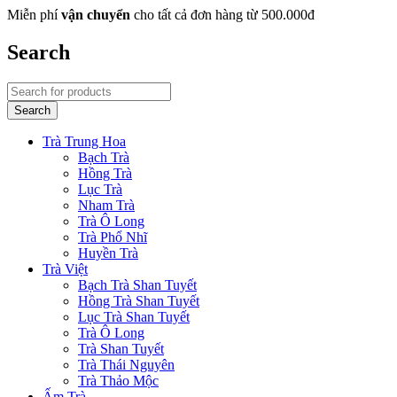
Miễn phí
vận chuyển
cho tất cả đơn hàng từ 500.000đ
Search
Trà Trung Hoa
Bạch Trà
Hồng Trà
Lục Trà
Nham Trà
Trà Ô Long
Trà Phổ Nhĩ
Huyền Trà
Trà Việt
Bạch Trà Shan Tuyết
Hồng Trà Shan Tuyết
Lục Trà Shan Tuyết
Trà Ô Long
Trà Shan Tuyết
Trà Thái Nguyên
Trà Thảo Mộc
Ấm Trà