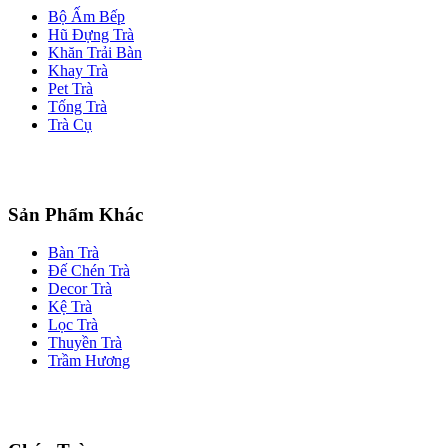
Bộ Ấm Bếp
Hũ Đựng Trà
Khăn Trải Bàn
Khay Trà
Pet Trà
Tống Trà
Trà Cụ
Sản Phẩm Khác
Bàn Trà
Đế Chén Trà
Decor Trà
Kệ Trà
Lọc Trà
Thuyền Trà
Trầm Hương