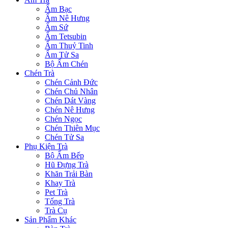
Ấm Bạc
Ấm Nê Hưng
Ấm Sứ
Ấm Tetsubin
Ấm Thuỷ Tinh
Ấm Tử Sa
Bộ Ấm Chén
Chén Trà
Chén Cảnh Đức
Chén Chủ Nhân
Chén Dát Vàng
Chén Nê Hưng
Chén Ngọc
Chén Thiên Mục
Chén Tử Sa
Phụ Kiện Trà
Bộ Ấm Bếp
Hũ Đựng Trà
Khăn Trải Bàn
Khay Trà
Pet Trà
Tống Trà
Trà Cụ
Sản Phẩm Khác