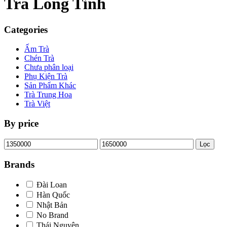
Trà Long Tỉnh
Categories
Ấm Trà
Chén Trà
Chưa phân loại
Phụ Kiện Trà
Sản Phẩm Khác
Trà Trung Hoa
Trà Việt
By price
Giá
Giá
Lọc
tối
tối
thiểu
đa
Brands
Đài Loan
Hàn Quốc
Nhật Bản
No Brand
Thái Nguyên