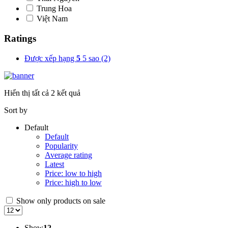
Trung Hoa
Việt Nam
Ratings
Được xếp hạng
5
5 sao
(2)
Hiển thị tất cả 2 kết quả
Sort by
Default
Default
Popularity
Average rating
Latest
Price: low to high
Price: high to low
Show only products on sale
Show
12