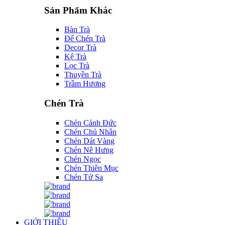
Sản Phẩm Khác
Bàn Trà
Đế Chén Trà
Decor Trà
Kệ Trà
Lọc Trà
Thuyền Trà
Trầm Hương
Chén Trà
Chén Cảnh Đức
Chén Chủ Nhân
Chén Dát Vàng
Chén Nê Hưng
Chén Ngọc
Chén Thiên Mục
Chén Tử Sa
GIỚI THIỆU