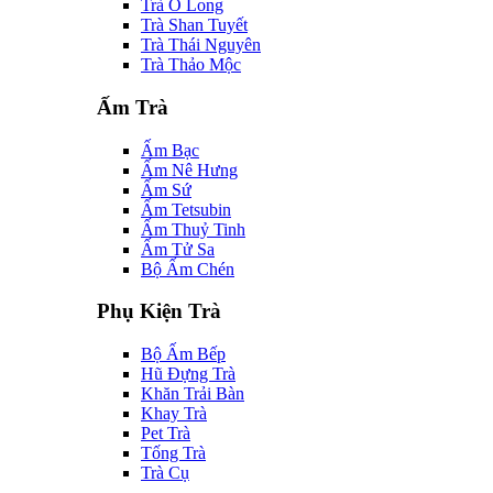
Trà Ô Long
Trà Shan Tuyết
Trà Thái Nguyên
Trà Thảo Mộc
Ấm Trà
Ấm Bạc
Ấm Nê Hưng
Ấm Sứ
Ấm Tetsubin
Ấm Thuỷ Tinh
Ấm Tử Sa
Bộ Ấm Chén
Phụ Kiện Trà
Bộ Ấm Bếp
Hũ Đựng Trà
Khăn Trải Bàn
Khay Trà
Pet Trà
Tống Trà
Trà Cụ