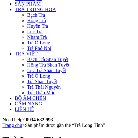
SẢN PHẨM
TRÀ TRUNG HOA
Bạch Trà
Hồng Trà
Huyền Trà
Lục Trà
Nham Trà
Trà Ô Long
Trà Phổ Nhĩ
TRÀ VIỆT
Bạch Trà Shan Tuyết
Hồng Trà Shan Tuyết
Lục Trà Shan Tuyết
Trà Ô Long
Trà Shan Tuyết
Trà Thái Nguyên
Trà Thảo Mộc
BỘ ẤM CHÉN
CẨM NANG
LIÊN HỆ
Need help?
0934 632 993
Trang chủ
>
Sản phẩm được gắn thẻ “Trà Long Tỉnh”