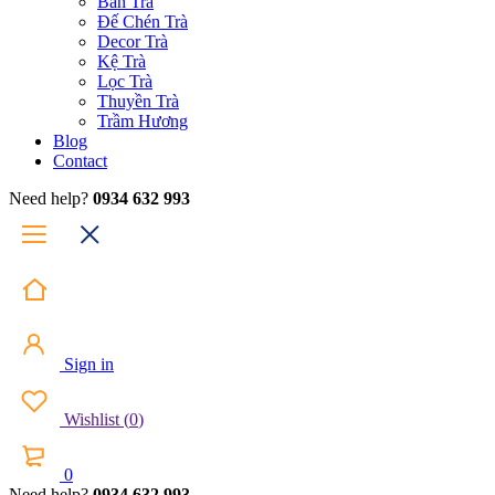
Bàn Trà
Đế Chén Trà
Decor Trà
Kệ Trà
Lọc Trà
Thuyền Trà
Trầm Hương
Blog
Contact
Need help?
0934 632 993
Sign in
Wishlist
(
0
)
0
Need help?
0934 632 993