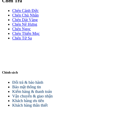
Chén Trà
Chén Cảnh Đức
Chén Chủ Nhân
Chén Dát Vàng
Chén Nê Hưng
Chén Ngọc
Chén Thiên Mục
Chén Tử Sa
Chính sách
Đổi trả & bảo hành
Bảo mật thông tin
Kiểm hàng & thanh toán
Vận chuyển & giao nhận
Khách hàng ưu tiên
Khách hàng thân thiết