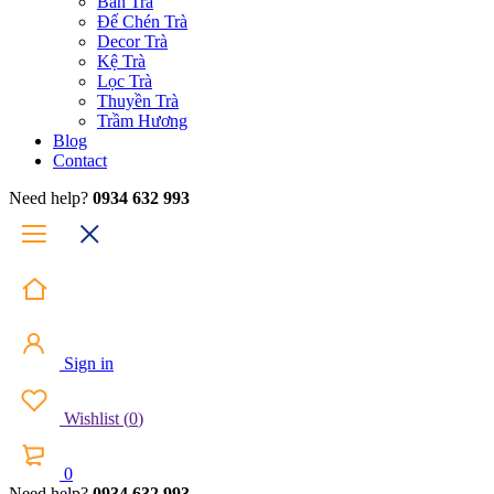
Bàn Trà
Đế Chén Trà
Decor Trà
Kệ Trà
Lọc Trà
Thuyền Trà
Trầm Hương
Blog
Contact
Need help?
0934 632 993
Sign in
Wishlist
(
0
)
0
Need help?
0934 632 993