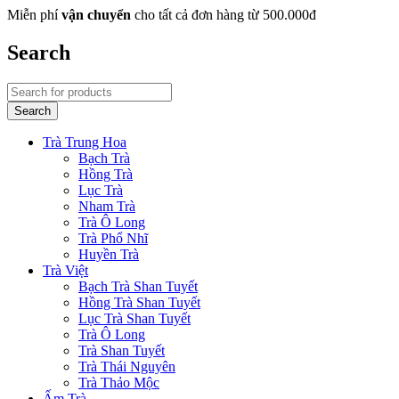
Miễn phí
vận chuyển
cho tất cả đơn hàng từ 500.000đ
Search
Trà Trung Hoa
Bạch Trà
Hồng Trà
Lục Trà
Nham Trà
Trà Ô Long
Trà Phổ Nhĩ
Huyền Trà
Trà Việt
Bạch Trà Shan Tuyết
Hồng Trà Shan Tuyết
Lục Trà Shan Tuyết
Trà Ô Long
Trà Shan Tuyết
Trà Thái Nguyên
Trà Thảo Mộc
Ấm Trà