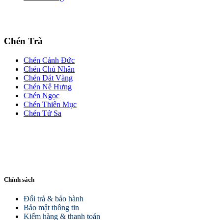
Chén Trà
Chén Cảnh Đức
Chén Chủ Nhân
Chén Dát Vàng
Chén Nê Hưng
Chén Ngọc
Chén Thiên Mục
Chén Tử Sa
Chính sách
Đổi trả & bảo hành
Bảo mật thông tin
Kiểm hàng & thanh toán