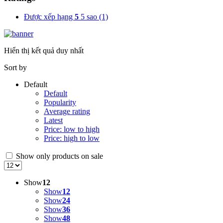
Được xếp hạng
5
5 sao
(1)
Hiển thị kết quả duy nhất
Sort by
Default
Default
Popularity
Average rating
Latest
Price: low to high
Price: high to low
Show only products on sale
Show
12
Show
12
Show
24
Show
36
Show
48