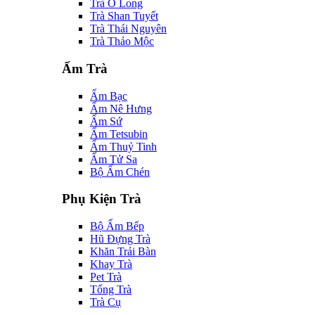
Trà Ô Long
Trà Shan Tuyết
Trà Thái Nguyên
Trà Thảo Mộc
Ấm Trà
Ấm Bạc
Ấm Nê Hưng
Ấm Sứ
Ấm Tetsubin
Ấm Thuỷ Tinh
Ấm Tử Sa
Bộ Ấm Chén
Phụ Kiện Trà
Bộ Ấm Bếp
Hũ Đựng Trà
Khăn Trải Bàn
Khay Trà
Pet Trà
Tống Trà
Trà Cụ