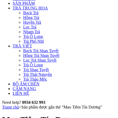
SẢN PHẨM
TRÀ TRUNG HOA
Bạch Trà
Hồng Trà
Huyền Trà
Lục Trà
Nham Trà
Trà Ô Long
Trà Phổ Nhĩ
TRÀ VIỆT
Bạch Trà Shan Tuyết
Hồng Trà Shan Tuyết
Lục Trà Shan Tuyết
Trà Ô Long
Trà Shan Tuyết
Trà Thái Nguyên
Trà Thảo Mộc
BỘ ẤM CHÉN
CẨM NANG
LIÊN HỆ
Need help?
0934 632 993
Trang chủ
>
Sản phẩm được gắn thẻ “Mao Tiêm Tín Dương”