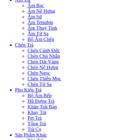
Ấm Bạc
Ấm Nê Hưng
Ấm Sứ
Ấm Tetsubin
Ấm Thuỷ Tinh
Ấm Tử Sa
Bộ Ấm Chén
Chén Trà
Chén Cảnh Đức
Chén Chủ Nhân
Chén Dát Vàng
Chén Nê Hưng
Chén Ngọc
Chén Thiên Mục
Chén Tử Sa
Phụ Kiện Trà
Bộ Ấm Bếp
Hũ Đựng Trà
Khăn Trải Bàn
Khay Trà
Pet Trà
Tống Trà
Trà Cụ
Sản Phẩm Khác