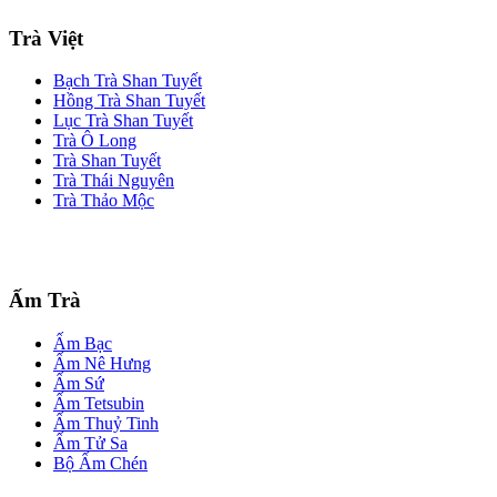
Trà Việt
Bạch Trà Shan Tuyết
Hồng Trà Shan Tuyết
Lục Trà Shan Tuyết
Trà Ô Long
Trà Shan Tuyết
Trà Thái Nguyên
Trà Thảo Mộc
Ấm Trà
Ấm Bạc
Ấm Nê Hưng
Ấm Sứ
Ấm Tetsubin
Ấm Thuỷ Tinh
Ấm Tử Sa
Bộ Ấm Chén