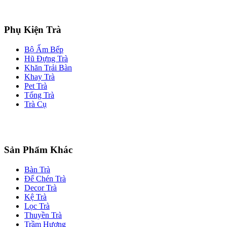
Phụ Kiện Trà
Bộ Ấm Bếp
Hũ Đựng Trà
Khăn Trải Bàn
Khay Trà
Pet Trà
Tống Trà
Trà Cụ
Sản Phẩm Khác
Bàn Trà
Đế Chén Trà
Decor Trà
Kệ Trà
Lọc Trà
Thuyền Trà
Trầm Hương