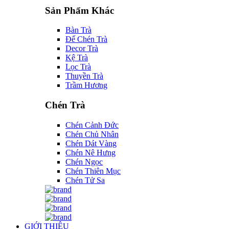
Sản Phẩm Khác
Bàn Trà
Đế Chén Trà
Decor Trà
Kệ Trà
Lọc Trà
Thuyền Trà
Trầm Hương
Chén Trà
Chén Cảnh Đức
Chén Chủ Nhân
Chén Dát Vàng
Chén Nê Hưng
Chén Ngọc
Chén Thiên Mục
Chén Tử Sa
GIỚI THIỆU