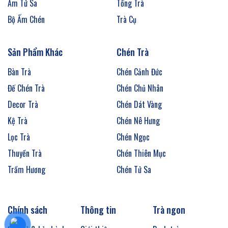
Ấm Tử Sa
Tống Trà
Bộ Ấm Chén
Trà Cụ
Sản Phẩm Khác
Chén Trà
Bàn Trà
Chén Cảnh Đức
Đế Chén Trà
Chén Chủ Nhân
Decor Trà
Chén Dát Vàng
Kệ Trà
Chén Nê Hưng
Lọc Trà
Chén Ngọc
Thuyền Trà
Chén Thiên Mục
Trầm Hương
Chén Tử Sa
Chính sách
Thông tin
Trà ngon