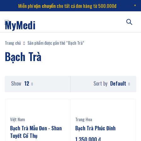
Miễn phí
vận chuyển
cho tất cả đơn hàng từ 500.000đ
Trang chủ
Sản phẩm được gắn thẻ “Bạch Trà”
Bạch Trà
Default
Show
12
Sort by
Việt Nam
Trung Hoa
Bạch Trà Mẫu Đơn - Shan
Bạch Trà Phúc Đỉnh
Tuyết Cổ Thụ
1.350.000
₫