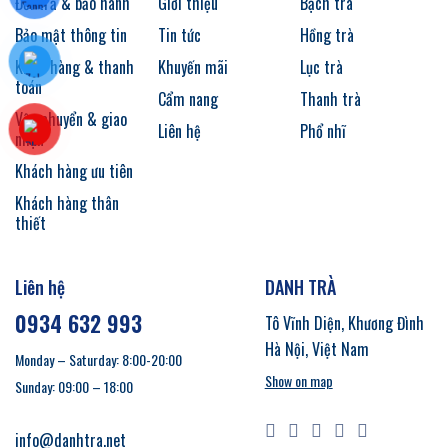
Đổi trả & bảo hành
Giới thiệu
Bạch trà
Bảo mật thông tin
Tin tức
Hồng trà
Kiểm hàng & thanh
Khuyến mãi
Lục trà
toán
Cẩm nang
Thanh trà
Vận chuyển & giao
Liên hệ
Phổ nhĩ
nhận
Khách hàng ưu tiên
Khách hàng thân
thiết
Liên hệ
DANH TRÀ
0934 632 993
Tô Vĩnh Diện, Khương Đình
Hà Nội, Việt Nam
Monday – Saturday: 8:00-20:00
Show on map
Sunday: 09:00 – 18:00
info@danhtra.net