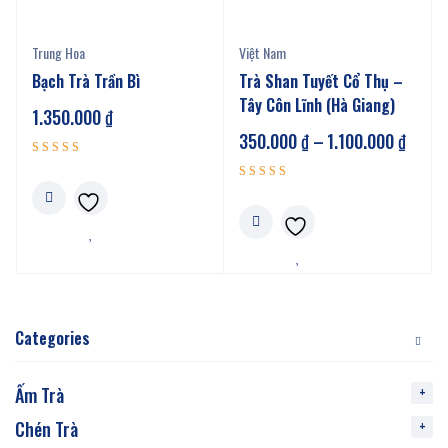
Trung Hoa
Việt Nam
Bạch Trà Trần Bì
Trà Shan Tuyết Cổ Thụ –
Tây Côn Lĩnh (Hà Giang)
1.350.000
₫
350.000
₫
–
1.100.000
₫
Được xếp
5.00
hạng
Được xếp
5 sao
5.00
hạng
5 sao
Categories
Ấm Trà
Chén Trà