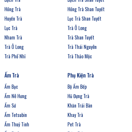
Hồng Trà
Hồng Trà Shan Tuyết
Huyền Trà
Lục Trà Shan Tuyết
Lục Trà
Trà Ô Long
Nham Trà
Trà Shan Tuyết
Trà Ô Long
Trà Thái Nguyên
Trà Phổ Nhĩ
Trà Thảo Mộc
Ấm Trà
Phụ Kiện Trà
Ấm Bạc
Bộ Ấm Bếp
Ấm Nê Hưng
Hũ Đựng Trà
Ấm Sứ
Khăn Trải Bàn
Ấm Tetsubin
Khay Trà
Ấm Thuỷ Tinh
Pet Trà