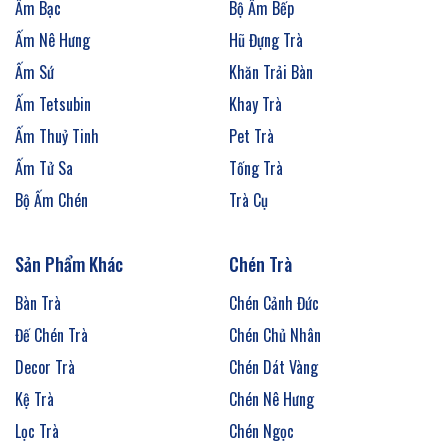
Ấm Bạc
Bộ Ấm Bếp
Ấm Nê Hưng
Hũ Đựng Trà
Ấm Sứ
Khăn Trải Bàn
Ấm Tetsubin
Khay Trà
Ấm Thuỷ Tinh
Pet Trà
Ấm Tử Sa
Tống Trà
Bộ Ấm Chén
Trà Cụ
Sản Phẩm Khác
Chén Trà
Bàn Trà
Chén Cảnh Đức
Đế Chén Trà
Chén Chủ Nhân
Decor Trà
Chén Dát Vàng
Kệ Trà
Chén Nê Hưng
Lọc Trà
Chén Ngọc