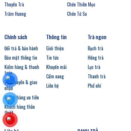
Thuyền Trà
Chén Thiên Mục
Trầm Hương
Chén Tử Sa
Chính sách
Thông tin
Trà ngon
Đổi trả & bảo hành
Giới thiệu
Bạch trà
Bảo mật thông tin
Tin tức
Hồng trà
Kiểm hàng & thanh
Khuyến mãi
Lục trà
toán
Cẩm nang
Thanh trà
Vận chuyển & giao
Liên hệ
Phổ nhĩ
nhận
Khách hàng ưu tiên
Khách hàng thân
thiết